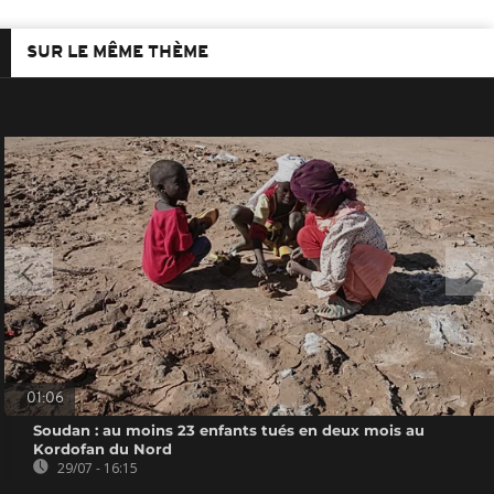
SUR LE MÊME THÈME
01:06
Soudan : au moins 23 enfants tués en deux mois au
Kordofan du Nord
29/07 - 16:15