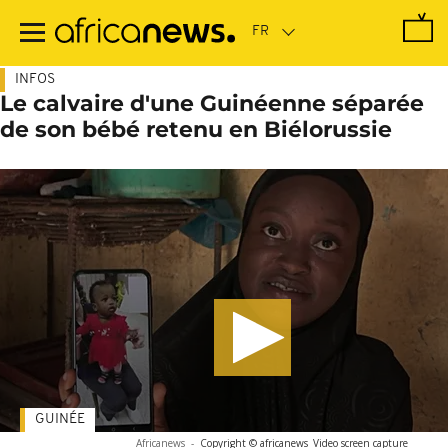
Passer
au
contenu
principal
INFOS
Le calvaire d'une Guinéenne séparée
de son bébé retenu en Biélorussie
GUINÉE
Africanews
-
Copyright © africanews
Video screen capture