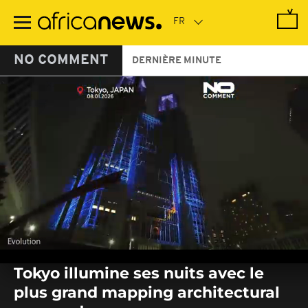
Passer
au
contenu
principal
NO COMMENT
DERNIÈRE MINUTE
0
seconds
Tokyo illumine ses nuits avec le
of
0
plus grand mapping architectural
seconds