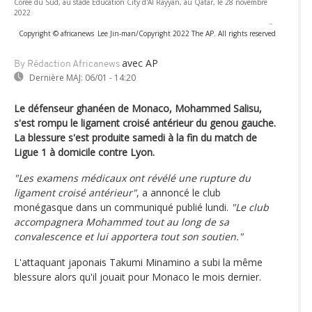
Corée du Sud, au stade Education City d'Al Rayyan, au Qatar, le 28 novembre
2022
-
Copyright © africanews
Lee Jin-man/Copyright 2022 The AP. All rights reserved
avec AP
By Rédaction Africanews
Dernière MAJ:
06/01 - 14:20
Le défenseur ghanéen de Monaco, Mohammed Salisu,
s'est rompu le ligament croisé antérieur du genou gauche.
La blessure s'est produite samedi à la fin du match de
Ligue 1 à domicile contre Lyon.
"Les examens médicaux ont révélé une rupture du
ligament croisé antérieur"
, a annoncé le club
monégasque dans un communiqué publié lundi.
"Le club
accompagnera Mohammed tout au long de sa
convalescence et lui apportera tout son soutien."
L'attaquant japonais Takumi Minamino a subi la même
blessure alors qu'il jouait pour Monaco le mois dernier.