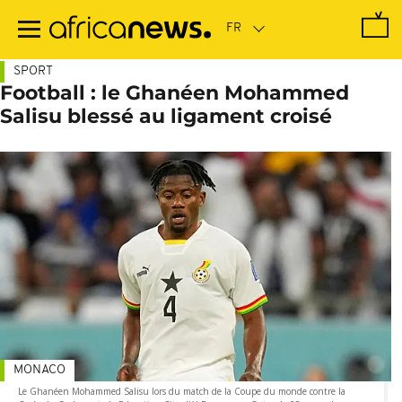
Passer
au
contenu
principal
SPORT
Football : le Ghanéen Mohammed
Salisu blessé au ligament croisé
MONACO
Le Ghanéen Mohammed Salisu lors du match de la Coupe du monde contre la