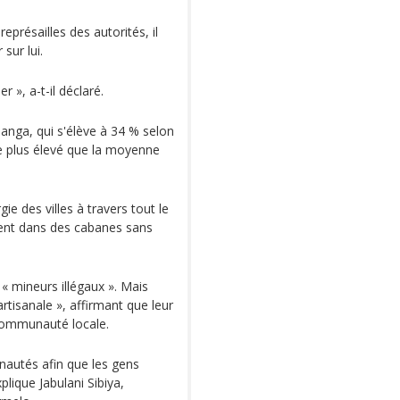
présailles des autorités, il
sur lui.
 », a-t-il déclaré.
nga, qui s'élève à 34 % selon
re plus élevé que la moyenne
e des villes à travers tout le
ient dans des cabanes sans
 « mineurs illégaux ». Mais
artisanale », affirmant que leur
a communauté locale.
autés afin que les gens
xplique Jabulani Sibiya,