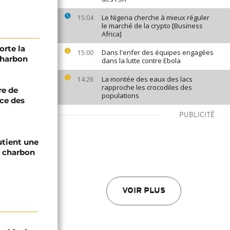
Le Nigeria cherche à mieux réguler
15:04
le marché de la crypto [Business
Africa]
orte la
Dans l'enfer des équipes engagées
15:00
charbon
dans la lutte contre Ebola
La montée des eaux des lacs
14:26
rapproche les crocodiles des
re de
populations
ce des
PUBLICITÉ
utient une
e charbon
VOIR PLUS