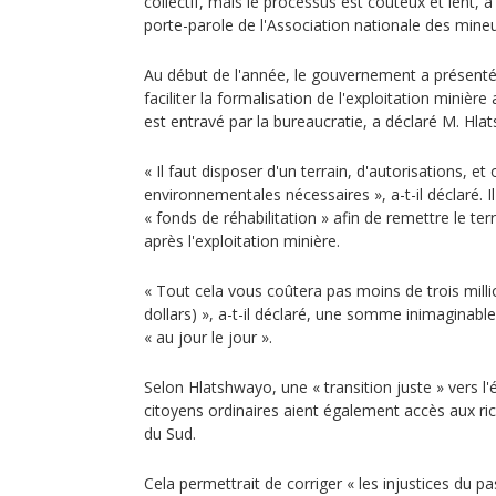
collectif, mais le processus est coûteux et lent,
porte-parole de l'Association nationale des mine
Au début de l'année, le gouvernement a présenté 
faciliter la formalisation de l'exploitation minière
est entravé par la bureaucratie, a déclaré M. Hla
« Il faut disposer d'un terrain, d'autorisations, et
environnementales nécessaires », a-t-il déclaré. 
« fonds de réhabilitation » afin de remettre le ter
après l'exploitation minière.
« Tout cela vous coûtera pas moins de trois mill
dollars) », a-t-il déclaré, une somme inimaginabl
« au jour le jour ».
Selon Hlatshwayo, une « transition juste » vers l'
citoyens ordinaires aient également accès aux ric
du Sud.
Cela permettrait de corriger « les injustices du pas