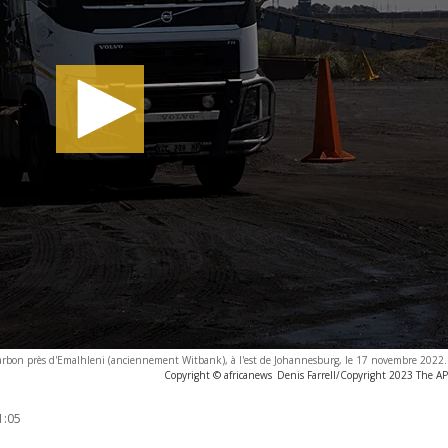
arbon près d'Emalhleni (anciennement Witbank), à l'est de Johannesburg, le 17 novembre 2022.
Copyright © africanews
Denis Farrell/Copyright 2023 The AP. 
1:05