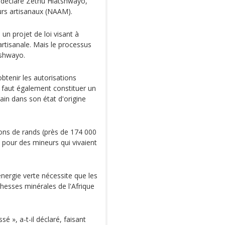
 a déclaré Zethu Hlatshwayo,
urs artisanaux (NAAM).
un projet de loi visant à
 artisanale. Mais le processus
tshwayo.
 obtenir les autorisations
Il faut également constituer un
rain dans son état d'origine
ions de rands (près de 174 000
e pour des mineurs qui vivaient
énergie verte nécessite que les
hesses minérales de l'Afrique
sé », a-t-il déclaré, faisant