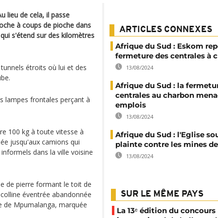
u lieu de cela, il passe
 roche à coups de pioche dans
ARTICLES CONNEXES
 qui s'étend sur des kilomètres
Afrique du Sud : Eskom rep
fermeture des centrales à 
unnels étroits où lui et des
13/08/2024
ube.
Afrique du Sud : la fermetu
centrales au charbon mena
les lampes frontales perçant à
emplois
13/08/2024
e 100 kg à toute vitesse à
Afrique du Sud : l'Eglise so
rpée jusqu'aux camions qui
plainte contre les mines d
informels dans la ville voisine
13/08/2024
e de pierre formant le toit de
e colline éventrée abandonnée
SUR LE MÊME PAYS
tale de Mpumalanga, marquée
La 13ᵉ édition du concours