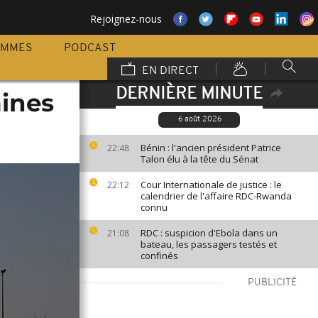
Rejoignez-nous
AMMES
PODCAST
EN DIRECT
DERNIÈRE MINUTE
mines
6 août 2026
Bénin : l'ancien président Patrice
22:48
Talon élu à la tête du Sénat
Cour Internationale de justice : le
22:12
calendrier de l'affaire RDC-Rwanda
connu
RDC : suspicion d'Ebola dans un
21:08
bateau, les passagers testés et
confinés
PUBLICITÉ