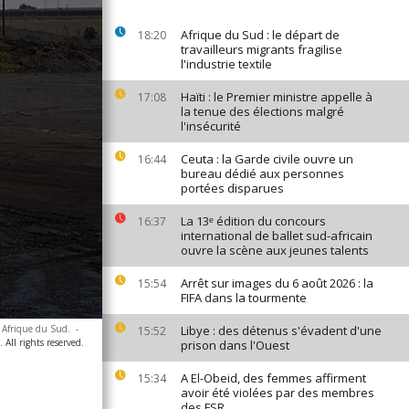
Afrique du Sud : le départ de
18:20
travailleurs migrants fragilise
l'industrie textile
Haïti : le Premier ministre appelle à
17:08
la tenue des élections malgré
l'insécurité
Ceuta : la Garde civile ouvre un
16:44
bureau dédié aux personnes
portées disparues
La 13ᵉ édition du concours
16:37
international de ballet sud-africain
ouvre la scène aux jeunes talents
Arrêt sur images du 6 août 2026 : la
15:54
FIFA dans la tourmente
 Afrique du Sud.
-
Libye : des détenus s'évadent d'une
15:52
All rights reserved.
prison dans l'Ouest
A El-Obeid, des femmes affirment
15:34
avoir été violées par des membres
des FSR