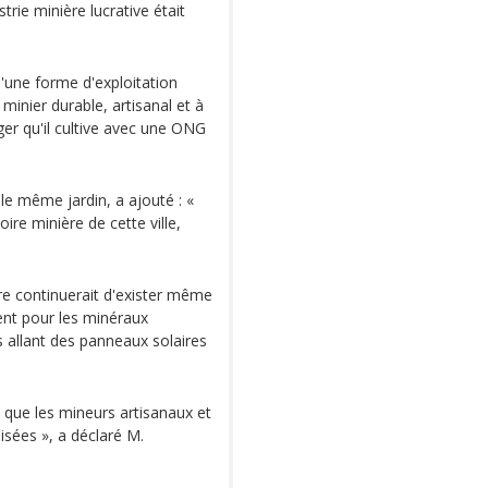
trie minière lucrative était
d'une forme d'exploitation
minier durable, artisanal et à
ager qu'il cultive avec une ONG
 le même jardin, a ajouté : «
re minière de cette ville,
re continuerait d'exister même
nt pour les minéraux
s allant des panneaux solaires
nsi que les mineurs artisanaux et
sées », a déclaré M.