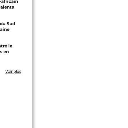
-africain
talents
e du Sud
caine
tre le
s en
Voir plus