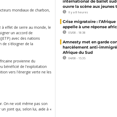
international de ballet sud
ouvre la scène aux jeunes 
ducteurs mondiaux de charbon,
Il y a 8 heures
Crise migratoire : l’Afriqu
appelle à une réponse afri
 à effet de serre au monde, le
signer un accord de
05/08 - 18:38
 (JETP) avec des nations
Amnesty met en garde con
in de s'éloigner de la
harcèlement anti-immigré
Afrique du Sud
04/08 - 15:35
africaine provienne du
u bénéficié de l'exploitation
tion vers l'énergie verte ne les
our. On ne voit même pas son
un joint qui, selon lui, aide à «