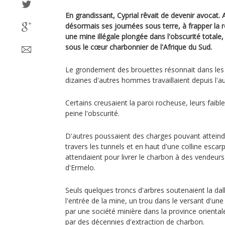
En grandissant, Cyprial rêvait de devenir avocat. A
désormais ses journées sous terre, à frapper la
une mine illégale plongée dans l'obscurité totale,
sous le cœur charbonnier de l'Afrique du Sud.
Le grondement des brouettes résonnait dans les t
dizaines d'autres hommes travaillaient depuis l'a
Certains creusaient la paroi rocheuse, leurs faib
peine l'obscurité.
D'autres poussaient des charges pouvant atteindr
travers les tunnels et en haut d'une colline esca
attendaient pour livrer le charbon à des vendeurs 
d'Ermelo.
Seuls quelques troncs d'arbres soutenaient la dall
l'entrée de la mine, un trou dans le versant d'un
par une société minière dans la province orien
par des décennies d'extraction de charbon.