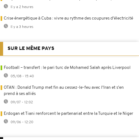
Il y a 2 heures
Crise énergétique à Cuba : vivre au rythme des coupures d'électricité
Il y a 3 heures
SUR LE MÊME PAYS
Football – transfert : le pari turc de Mohamed Salah après Liverpool
05/08 - 15:40
OTAN : Donald Trump met fin au cessez-le-feu avec l'Iran et s'en
prend à ses alliés
09/07 - 12:02
Erdogan et Tiani renforcent le partenariat entre la Turquie et le Niger
09/06 - 12:20