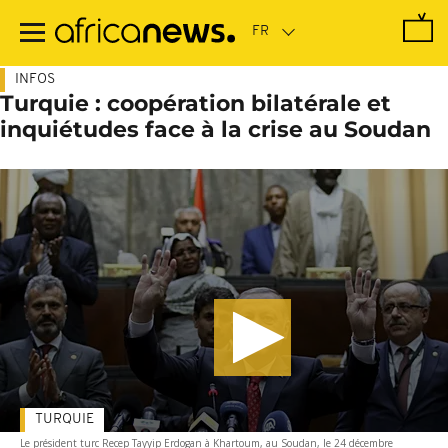
Passer
au
contenu
principal
INFOS
Turquie : coopération bilatérale et
inquiétudes face à la crise au Soudan
TURQUIE
Le président turc Recep Tayyip Erdogan à Khartoum, au Soudan, le 24 décembre