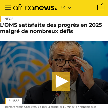
Passer
au
contenu
principal
INFOS
L'OMS satisfaite des progrès en 2025
malgré de nombreux défis
SUISSE
Tedros Adhanom Ghebreyesus, directeur général de l'Organisation mondiale de la