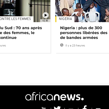
ONTRE LES FEMMES
NIGÉRIA
02:30
du Sud : 70 ans après
Nigeria : plus de 300
e des femmes, le
personnes libérées des
continue
de bandes armées
eures
Il y a 23 heures