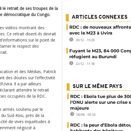
e retrait de ses troupes de la
lique démocratique du Congo.
ARTICLES CONNEXES
RDC : de nouveaux affron
 des vidéos montrant des
avec le M23 à Uvira
Ce retrait disent-ils devrait
d'informations sur le point de
30/12 - 15:28
clamer le respect des
Fuyant le M23, 84 000 Cong
rait.
réfugient au Burundi
22/12 - 11:58
cation et des Médias, Patrick
t des doutes sur l'effectivité
Uvira. Il a par ailleurs
SUR LE MÊME PAYS
clarant attendre le retrait
rties occupées de la RDC.
RDC : Ebola tue plus de 30
l'ONU alerte sur une crise 
majeure
pe armés soutenu par le
08/08 - 09:53
 du Sud-Kivu, près de la
cité de vives inquiétudes à
RDC : la peur d’Ebola déto
écemment négocié à
habitants des hôpitaux