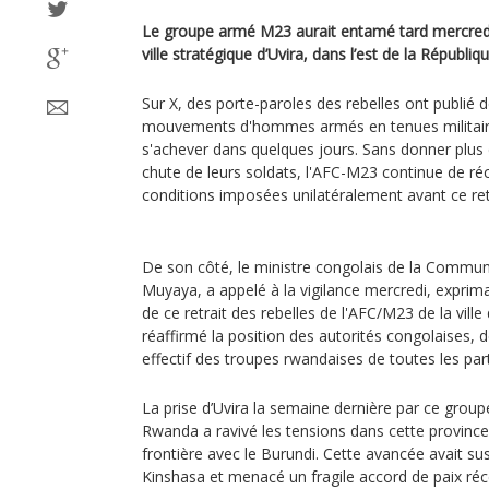
Le groupe armé M23 aurait entamé tard mercredi l
ville stratégique d’Uvira, dans l’est de la Répub
Sur X, des porte-paroles des rebelles ont publié
mouvements d'hommes armés en tenues militaires. 
s'achever dans quelques jours. Sans donner plus 
chute de leurs soldats, l'AFC-M23 continue de ré
conditions imposées unilatéralement avant ce ret
De son côté, le ministre congolais de la Communi
Muyaya, a appelé à la vigilance mercredi, expriman
de ce retrait des rebelles de l'AFC/M23 de la ville d’
réaffirmé la position des autorités congolaises, dé
effectif des troupes rwandaises de toutes les pa
La prise d’Uvira la semaine dernière par ce grou
Rwanda a ravivé les tensions dans cette province
frontière avec le Burundi. Cette avancée avait sus
Kinshasa et menacé un fragile accord de paix r