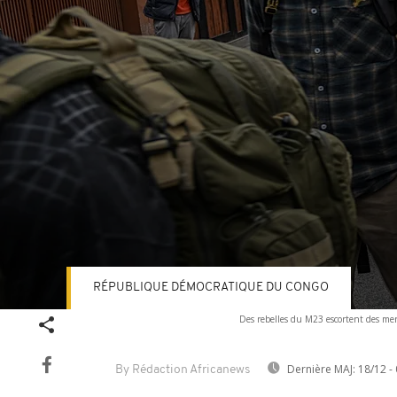
RÉPUBLIQUE DÉMOCRATIQUE DU CONGO
Volume
Des rebelles du M23 escortent des me
90%
Dernière MAJ:
18/12 - 
By Rédaction Africanews