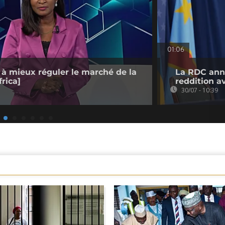
01:06
 à mieux réguler le marché de la
La RDC anno
rica]
reddition a
30/07 - 10:39