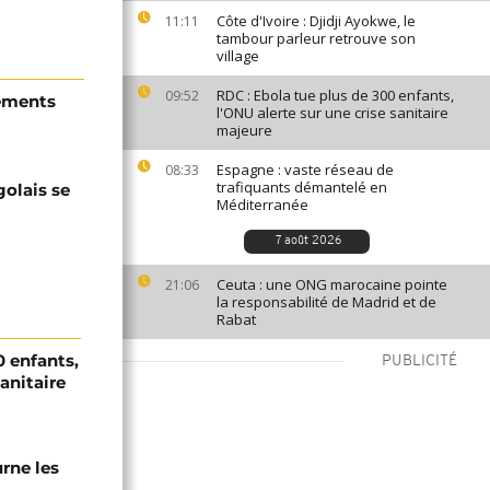
Côte d'Ivoire : Djidji Ayokwe, le
11:11
tambour parleur retrouve son
village
RDC : Ebola tue plus de 300 enfants,
09:52
tements
l'ONU alerte sur une crise sanitaire
majeure
Espagne : vaste réseau de
08:33
trafiquants démantelé en
olais se
Méditerranée
7 août 2026
Ceuta : une ONG marocaine pointe
21:06
la responsabilité de Madrid et de
Rabat
0 enfants,
PUBLICITÉ
sanitaire
urne les