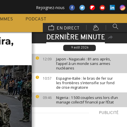
Rejoignez-nous
AMMES
PODCAST
EN DIRECT
DERNIÈRE MINUTE
ra,
9 août 2026
Japon - Nagasaki : 81 ans après,
12:09
l’appel à un monde sans armes
nucléaires
Espagne-Italie : le bras de fer sur
10:57
les frontières s’intensifie sur fond
de crise migratoire
Nigeria : 1 500 couples unis lors d’un
09:46
mariage collectif financé par l’État
PUBLICITÉ