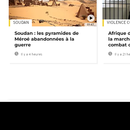
SOUDAN
VIOLENCE C
01:47
Soudan : les pyramides de
Afrique 
Méroé abandonnées à la
la march
guerre
combat 
Il y a 4 heures
Il y a 21 h