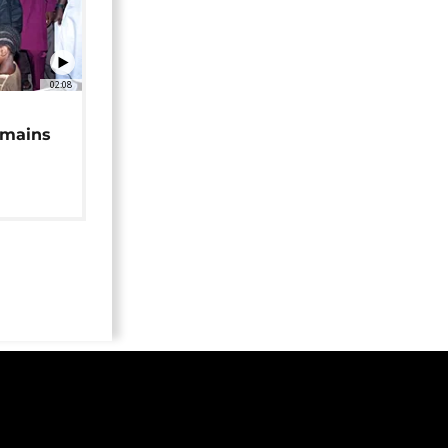
02:08
 mains