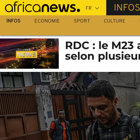
Passer
INFO
au
contenu
INFOS
ECONOMIE
SPORT
CULTURE
principal
RDC : le M23 
selon plusieu