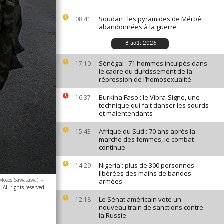
Soudan : les pyramides de Méroé
08:41
abandonnées à la guerre
8 août 2026
Sénégal : 71 hommes inculpés dans
17:10
le cadre du durcissement de la
répression de l’homosexualité
Burkina Faso : le Vibra-Signe, une
16:37
technique qui fait danser les sourds
et malentendants
Afrique du Sud : 70 ans après la
15:43
marche des femmes, le combat
continue
Nigeria : plus de 300 personnes
14:29
libérées des mains de bandes
/Moses Sawasawa)
-
armées
 All rights reserved.
Le Sénat américain vote un
12:18
nouveau train de sanctions contre
la Russie