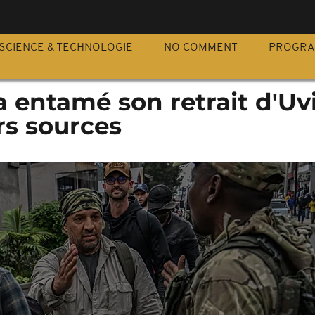
S
SCIENCE & TECHNOLOGIE
NO COMMENT
PROGR
a entamé son retrait d'Uvi
rs sources