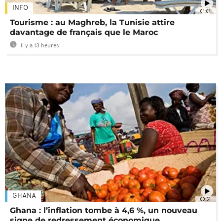
INFO
01:01
Tourisme : au Maghreb, la Tunisie attire
davantage de français que le Maroc
Il y a 13 heures
GHANA
00:51
Ghana : l’inflation tombe à 4,6 %, un nouveau
signe de redressement économique