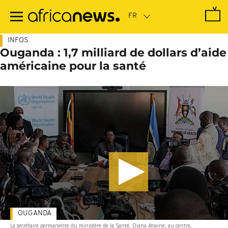
Passer
au
contenu
principal
INFOS
Ouganda : 1,7 milliard de dollars d’aide
américaine pour la santé
OUGANDA
La secrétaire permanente du ministère de la Santé, Diana Atwine, au centre,