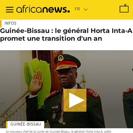
Passer
au
contenu
principal
INFOS
Guinée-Bissau : le général Horta Inta-A
promet une transition d'un an
GUINÉE-BISSAU
Le nouveau chef de la junte de Guinée-Bissau, le général Horta Inta-A, prête