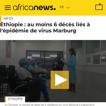
Passer
au
contenu
principal
INFOS
Éthiopie : au moins 6 décès liés à
l'épidémie de virus Marburg
ETHIOPIE
En Éthiopie, le nombre de décès liés à l'épidémie du virus Marburg a augmenté et