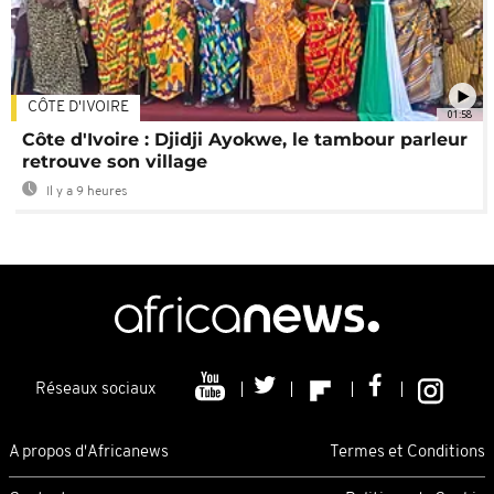
CÔTE D'IVOIRE
01:58
Côte d'Ivoire : Djidji Ayokwe, le tambour parleur
retrouve son village
Il y a 9 heures
Réseaux sociaux
A propos d'Africanews
Termes et Conditions