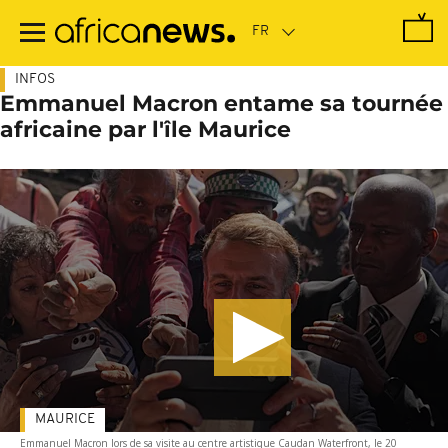
Passer
au
contenu
principal
INFOS
Emmanuel Macron entame sa tournée
africaine par l'île Maurice
MAURICE
Emmanuel Macron lors de sa visite au centre artistique Caudan Waterfront, le 20