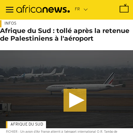
Passer
au
contenu
principal
INFOS
Afrique du Sud : tollé après la retenue
de Palestiniens à l'aéroport
AFRIQUE DU SUD
FICHIER - Un avion d'Air France atterrit à l'aéroport international O.R. Tambo de