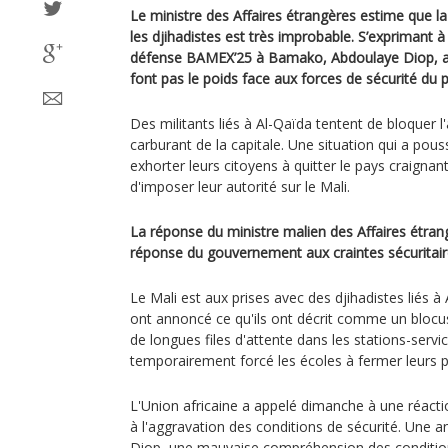
Le ministre des Affaires étrangères estime que la
les djihadistes est très improbable. S’exprimant à 
défense BAMEX’25 à Bamako, Abdoulaye Diop, a 
font pas le poids face aux forces de sécurité du 
Des militants liés à Al-Qaïda tentent de bloquer
carburant de la capitale. Une situation qui a pou
exhorter leurs citoyens à quitter le pays craignan
d'imposer leur autorité sur le Mali.
La réponse du ministre malien des Affaires étrang
réponse du gouvernement aux craintes sécuritair
Le Mali est aux prises avec des djihadistes liés à
ont annoncé ce qu'ils ont décrit comme un blocus
de longues files d'attente dans les stations-servic
temporairement forcé les écoles à fermer leurs p
L'Union africaine a appelé dimanche à une réacti
à l'aggravation des conditions de sécurité. Une a
Diop, une mauvaise compréhension des conditions