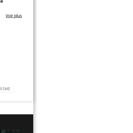
te
Voir plus
RISME