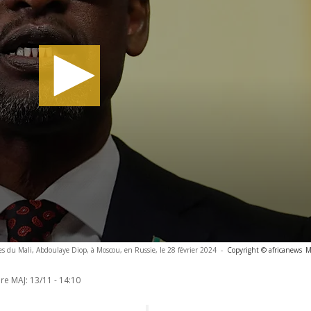
res du Mali, Abdoulaye Diop, à Moscou, en Russie, le 28 février 2024
-
Copyright © africanews
M
re MAJ:
13/11 - 14:10