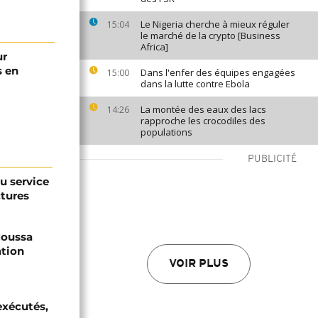
Le Nigeria cherche à mieux réguler
15:04
le marché de la crypto [Business
Africa]
ur
s en
Dans l'enfer des équipes engagées
15:00
dans la lutte contre Ebola
La montée des eaux des lacs
14:26
rapproche les crocodiles des
populations
PUBLICITÉ
au service
ctures
 Moussa
ation
VOIR PLUS
exécutés,