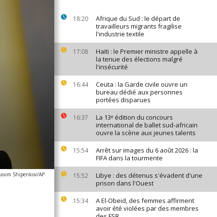
Afrique du Sud : le départ de
18:20
travailleurs migrants fragilise
l'industrie textile
Haïti : le Premier ministre appelle à
17:08
la tenue des élections malgré
l'insécurité
Ceuta : la Garde civile ouvre un
16:44
bureau dédié aux personnes
portées disparues
La 13ᵉ édition du concours
16:37
international de ballet sud-africain
ouvre la scène aux jeunes talents
Arrêt sur images du 6 août 2026 : la
15:54
FIFA dans la tourmente
axim Shipenkov/AP
Libye : des détenus s'évadent d'une
15:52
prison dans l'Ouest
A El-Obeid, des femmes affirment
15:34
avoir été violées par des membres
des FSR