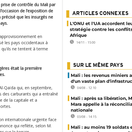
 prise de contrôle du Mali par
l’occasion de l’exposition de
ARTICLES CONNEXES
précisé que les insurgés ne
pays.
L'ONU et l'UA accordent le
stratégie contre les conflit
Afrique
 l'approvisionnement en
ssé les pays occidentaux à
14/11 - 15:00
t qu'ils ne tentent à terme
SUR LE MÊME PAYS
ères était la première
es.
Mali : les revenus miniers 
d'un vaste plan d'infrastru
 Al-Qaïda qui, en septembre,
04/08 - 12:10
 des carburants qui a entraîné
Mali : après sa libération,
e de la capitale et a
Mara appelle à la réconcili
ortes.
nationale
03/08 - 14:15
on internationale urgente face
nnonce qui reflète, selon M.
Mali : au moins 19 soldats 
 sur le terrain.