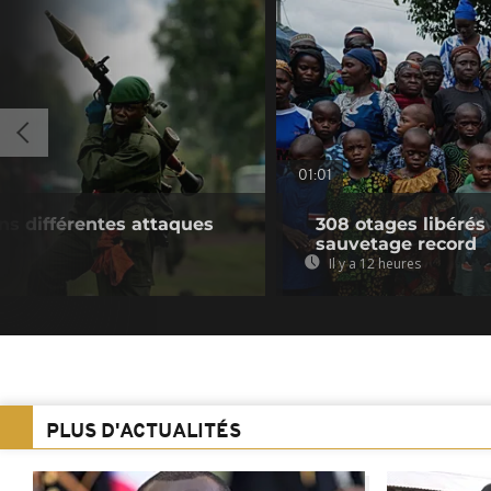
01:01
ns différentes attaques
308 otages libérés
sauvetage record
Il y a 12 heures
PLUS D'ACTUALITÉS