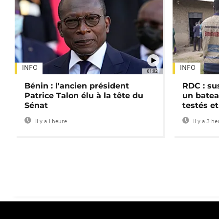
INFO
INFO
01:02
Bénin : l'ancien président
RDC : su
Patrice Talon élu à la tête du
un batea
Sénat
testés et
Il y a 1 heure
Il y a 3 h