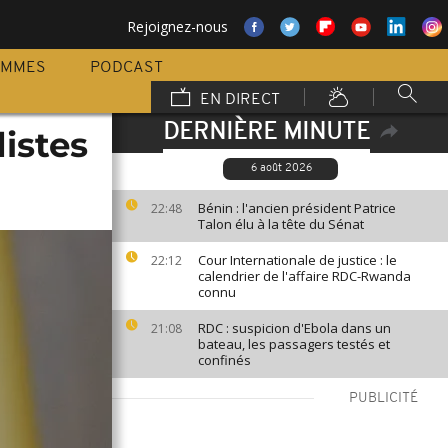
Rejoignez-nous
AMMES
PODCAST
EN DIRECT
DERNIÈRE MINUTE
distes
6 août 2026
Bénin : l'ancien président Patrice
22:48
Talon élu à la tête du Sénat
Cour Internationale de justice : le
22:12
calendrier de l'affaire RDC-Rwanda
connu
RDC : suspicion d'Ebola dans un
21:08
bateau, les passagers testés et
confinés
PUBLICITÉ