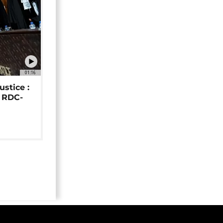
01:16
ustice :
e RDC-