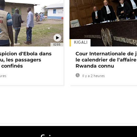
KIGALI
02:05
spicion d'Ebola dans
Cour Internationale de j
u, les passagers
le calendrier de l'affair
 confinés
Rwanda connu
eures
Il y a 2 heures