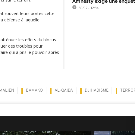
Amnesty exige une enquê
30/07 - 12:34
t rouvert leurs portes cette
a défense à laquelle
atténuer les effets du blocus
quer des troubles pour
re qui a pris le pouvoir après
 MALIEN
BAMAKO
AL-QAÏDA
DJIHADISME
TERRO