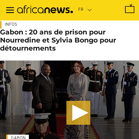
Passer
au
contenu
principal
INFOS
Gabon : 20 ans de prison pour
Nourredine et Sylvia Bongo pour
détournements
GABON