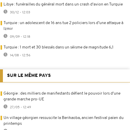
Libye : funérailles du général mort dans un crash d'avion en Turquie
30/12 - 12:03
Turquie : un adolescent de 16 ans tue 2 policiers lors d’une attaque à
Izmir
09/09 - 12:18
Turquie : 1 mort et 30 blessés dans un séisme de magnitude 6,1
14/08 - 12:56
SUR LE MÊME PAYS
Géorgie : des milliers de manifestants défient le pouvoir lors d'une
grande marche pro-UE
27/05 - 12:49
Un village géorgien ressuscite la Berikaoba, ancien festival païen du
printemps