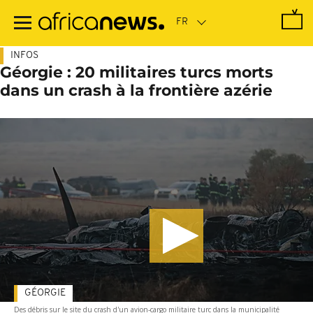
Passer
au
contenu
principal
INFOS
Géorgie : 20 militaires turcs morts
dans un crash à la frontière azérie
GÉORGIE
Des débris sur le site du crash d'un avion-cargo militaire turc dans la municipalité