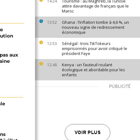
Tourisme : au Maghreb, la Tunisie
14:24
attire davantage de français que le
Maroc
Ghana : l’inflation tombe à 4,6 %, un
13:52
nouveau signe de redressement
de
économique
aution
Sénégal : trois TikTokeurs
12:53
emprisonnés pour avoir critiqué le
président Faye
 pas aux
aine
Kenya : un fauteuil roulant
12:48
écologique et abordable pour les
enfants
PUBLICITÉ
ale
VOIR PLUS
ons