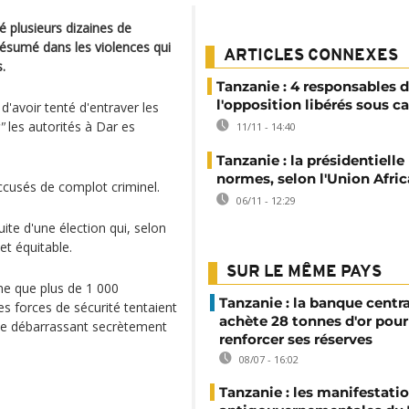
é plusieurs dizaines de
résumé dans les violences qui
ARTICLES CONNEXES
.
Tanzanie : 4 responsables 
l'opposition libérés sous c
d'avoir tenté d'entraver les
"
les autorités à Dar es
11/11 - 14:40
Tanzanie : la présidentielle
normes, selon l'Union Afric
ccusés de complot criminel.
06/11 - 12:29
ite d'une élection qui, selon
et équitable.
SUR LE MÊME PAYS
rme que plus de 1 000
Tanzanie : la banque centr
s forces de sécurité tentaient
achète 28 tonnes d'or pour
 se débarrassant secrètement
renforcer ses réserves
08/07 - 16:02
Tanzanie : les manifestati