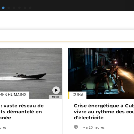
TRES HUMAINS
CUBA
01:18
: vaste réseau de
Crise énergétique à Cub
nts démantelé en
vivre au rythme des co
anée
d'électricité
eures
Il y a 20 heures