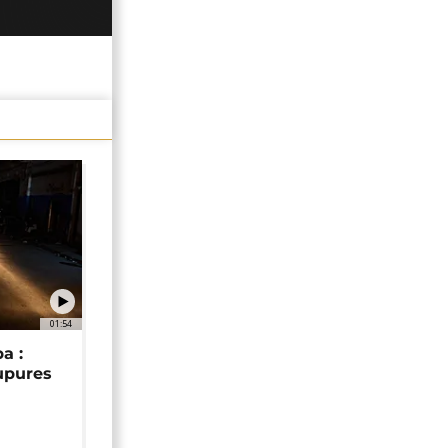
01:54
a :
upures