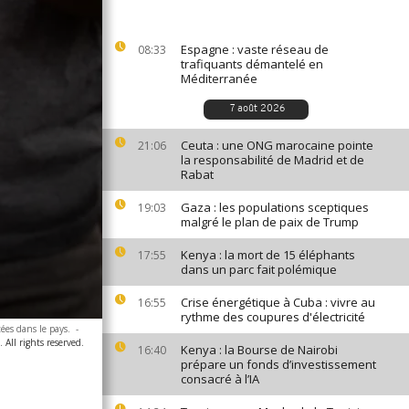
Espagne : vaste réseau de
08:33
trafiquants démantelé en
Méditerranée
7 août 2026
Ceuta : une ONG marocaine pointe
21:06
la responsabilité de Madrid et de
Rabat
Gaza : les populations sceptiques
19:03
malgré le plan de paix de Trump
Kenya : la mort de 15 éléphants
17:55
dans un parc fait polémique
Crise énergétique à Cuba : vivre au
16:55
rythme des coupures d'électricité
ées dans le pays.
-
 All rights reserved.
Kenya : la Bourse de Nairobi
16:40
prépare un fonds d’investissement
consacré à l’IA