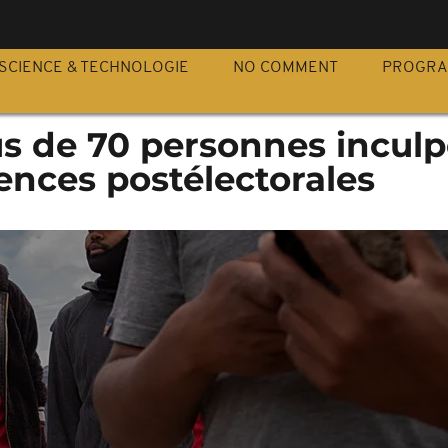
S
SCIENCE & TECHNOLOGIE
NO COMMENT
PROGR
us de 70 personnes incul
lences postélectorales