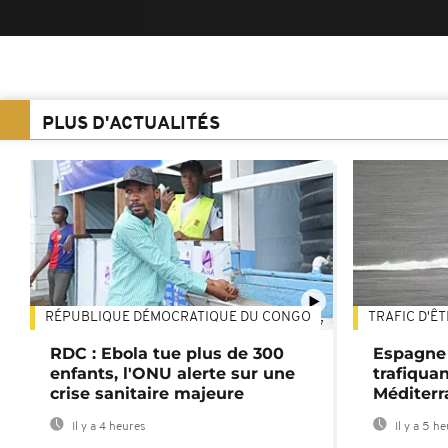
PLUS D'ACTUALITÉS
RÉPUBLIQUE DÉMOCRATIQUE DU CONGO
TRAFIC D'Ê
01:47
RDC : Ebola tue plus de 300
Espagne 
enfants, l'ONU alerte sur une
trafiqua
crise sanitaire majeure
Méditerr
Il y a 4 heures
Il y a 5 h