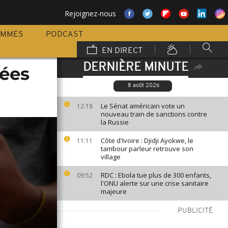
Rejoignez-nous
AMMES
PODCAST
EN DIRECT
DERNIÈRE MINUTE
pées
8 août 2026
Le Sénat américain vote un
12:18
nouveau train de sanctions contre
la Russie
Côte d'Ivoire : Djidji Ayokwe, le
11:11
tambour parleur retrouve son
village
RDC : Ebola tue plus de 300 enfants,
09:52
l'ONU alerte sur une crise sanitaire
majeure
PUBLICITÉ