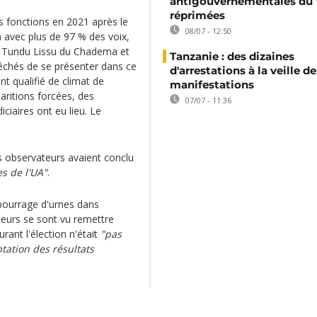
antigouvernementales du 7
réprimées
s fonctions en 2021 après le
08/07 - 12:50
 avec plus de 97 % des voix,
ux, Tundu Lissu du Chadema et
Tanzanie : des dizaines
chés de se présenter dans ce
d'arrestations à la veille de
t qualifié de climat de
manifestations
aritions forcées, des
07/07 - 11:36
iciaires ont eu lieu. Le
s observateurs avaient conclu
s de l'UA"
.
 bourrage d'urnes dans
teurs se sont vu remettre
rant l'élection n'était
"pas
tation des résultats