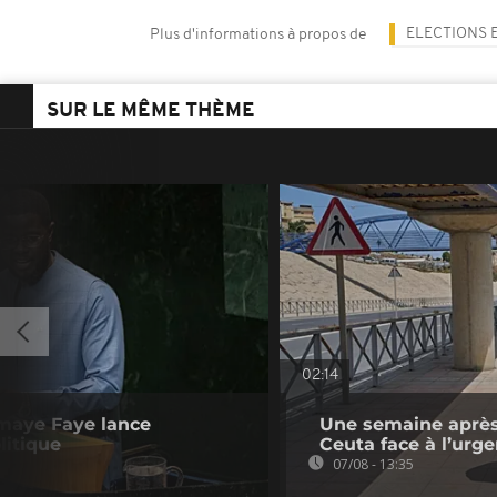
ELECTIONS 
Plus d'informations à propos de
SUR LE MÊME THÈME
02:14
omaye Faye lance
Une semaine après 
litique
Ceuta face à l’urg
07/08 - 13:35