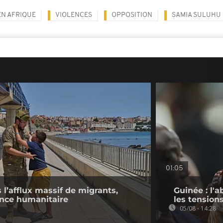
EN AFRIQUE
VIOLENCES
OPPOSITION
SAMIA SULUHU
01:05
l’afflux massif de migrants,
Guinée : l'
ence humanitaire
les tension
05/08 - 14:28