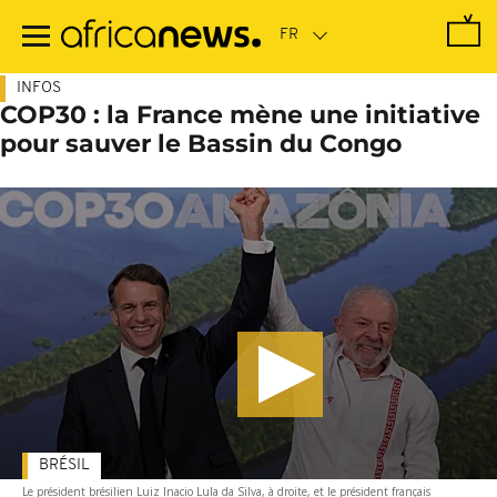
Passer
au
contenu
principal
INFOS
COP30 : la France mène une initiative
pour sauver le Bassin du Congo
BRÉSIL
Le président brésilien Luiz Inacio Lula da Silva, à droite, et le président français