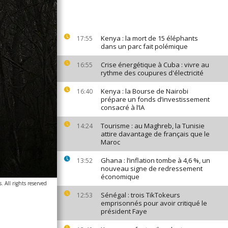
Kenya : la mort de 15 éléphants
17:55
dans un parc fait polémique
Crise énergétique à Cuba : vivre au
16:55
rythme des coupures d'électricité
Kenya : la Bourse de Nairobi
16:40
prépare un fonds d’investissement
consacré à l’IA
Tourisme : au Maghreb, la Tunisie
14:24
attire davantage de français que le
Maroc
Ghana : l’inflation tombe à 4,6 %, un
13:52
nouveau signe de redressement
économique
. All rights reserved
Sénégal : trois TikTokeurs
12:53
emprisonnés pour avoir critiqué le
président Faye