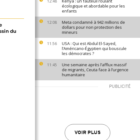
Kenya : un fauteuil roulant
12:48
écologique et abordable pour les
enfants
Meta condamné à 942 millions de
12:08
e
dollars pour non protection des
ssin du
mineurs
USA : Qui est Abdul El-Sayed,
11:56
l’Américano-Égyptien qui bouscule
les démocrates ?
Une semaine après l’afflux massif
11:45
de migrants, Ceuta face à l’urgence
humanitaire
PUBLICITÉ
VOIR PLUS