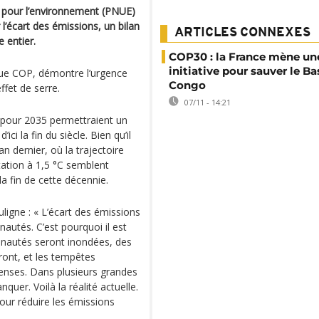
pour l’environnement (PNUE)
 l’écart des émissions, un bilan
ARTICLES CONNEXES
 entier.
COP30 : la France mène un
initiative pour sauver le Ba
aque COP, démontre l’urgence
Congo
ffet de serre.
07/11 - 14:21
s pour 2035 permettraient un
ci la fin du siècle. Bien qu’il
an dernier, où la trajectoire
itation à 1,5 °C semblent
a fin de cette décennie.
ligne : « L’écart des émissions
utés. C’est pourquoi il est
unautés seront inondées, des
ront, et les tempêtes
tenses. Dans plusieurs grandes
uer. Voilà la réalité actuelle.
pour réduire les émissions