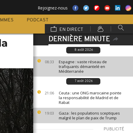
Rejoignez-nous
AMMES
PODCAST
EN DIRECT
DERNIÈRE MINUTE
la
8 août 2026
Espagne : vaste réseau de
08:33
trafiquants démantelé en
Méditerranée
7 août 2026
Ceuta : une ONG marocaine pointe
21:06
la responsabilité de Madrid et de
Rabat
Gaza : les populations sceptiques
19:03
malgré le plan de paix de Trump
PUBLICITÉ