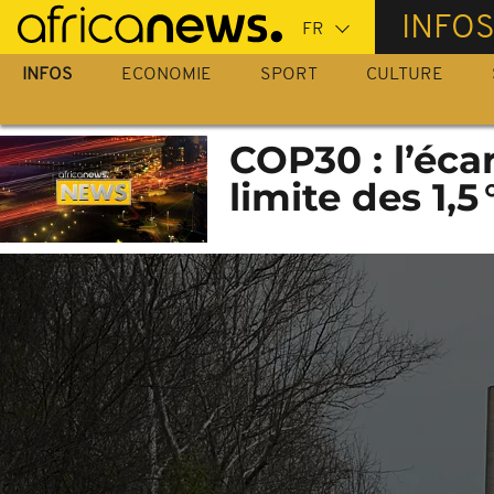
Passer
INFO
au
contenu
INFOS
ECONOMIE
SPORT
CULTURE
principal
COP30 : l’éca
limite des 1,