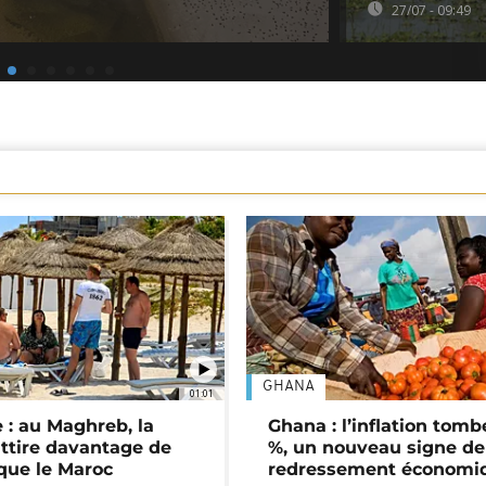
27/07 - 09:49
GHANA
01:01
 : au Maghreb, la
Ghana : l’inflation tomb
attire davantage de
%, un nouveau signe de
 que le Maroc
redressement économi