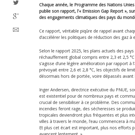
Chaque année, le Programme des Nations Unies 
publie son rapport, l'« Emission Gap Report », sur
des engagements climatiques des pays du monde
Ce rapport, véritable piqûre de rappel avant ch
d’accélérer les politiques de réduction des gaz à e
Selon le rapport 2025, les plans actuels des pay
réchauffement global compris entre 2,3 et 2,5 °C d’i
s’agisse d’une légère amélioration par rapport à l’
prévoyait entre 2,6 et 2,8 °C, les objectifs de lim
désormais hors de portée, voire dépassés avant l
Inger Andersen, directrice exécutive du PNUE, sou
est existentiel pour de nombreux pays et communa
crucial de sensibiliser à ce problème. Des comm
incendies feront rage, des sécheresses se produi
tropicales deviendront plus fréquentes et plus in
villes à travers le monde, l’eau commencera à manq
Et plus cet écart est important, plus nos efforts 
avancent lentement. »