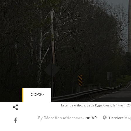
COP30
Volume
La centrale électrique de Kyger Creek, le 14 avril 2
90%
and AP
Dernière MAJ
By Rédaction Africanews