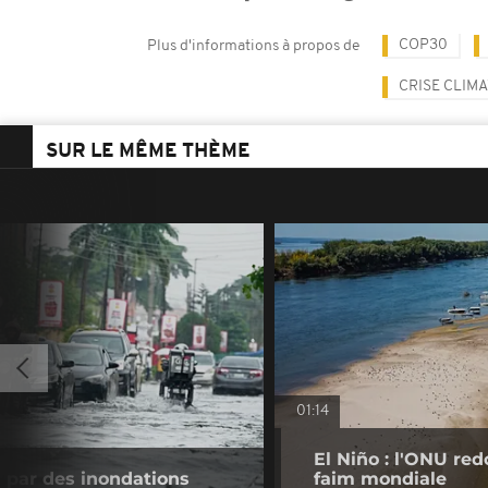
COP30
Plus d'informations à propos de
CRISE CLIM
SUR LE MÊME THÈME
01:14
El Niño : l'ONU re
s par des inondations
faim mondiale