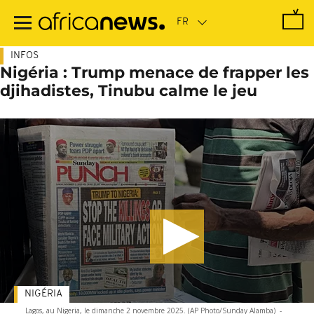
Passer
au
contenu
principal
INFOS
Nigéria : Trump menace de frapper les
djihadistes, Tinubu calme le jeu
NIGÉRIA
Lagos, au Nigeria, le dimanche 2 novembre 2025. (AP Photo/Sunday Alamba)
-