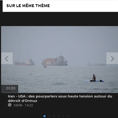
SUR LE MÊME THÈME
01:00
Iran - USA : des pourparlers sous haute tension autour du
détroit d'Ormuz
04/08 - 14:23