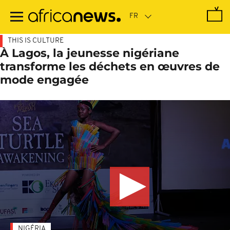
Passer
au
contenu
principal
THIS IS CULTURE
À Lagos, la jeunesse nigériane
transforme les déchets en œuvres de
mode engagée
NIGÉRIA