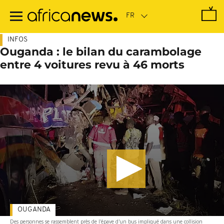
Passer
au
contenu
principal
INFOS
Ouganda : le bilan du carambolage
entre 4 voitures revu à 46 morts
OUGANDA
Des personnes se rassemblent près de l'épave d'un bus impliqué dans une collision