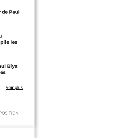
r de Paul
u
lie les
aul Biya
ues
Voir plus
POSITION