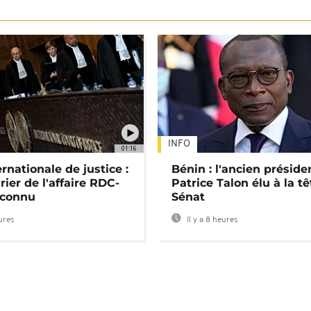
INFO
01:16
rnationale de justice :
Bénin : l'ancien préside
rier de l'affaire RDC-
Patrice Talon élu à la t
connu
Sénat
eures
Il y a 8 heures