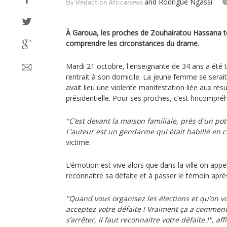
and Rodrigue Ngassi
By Rédaction Africanews
À Garoua, les proches de Zouhairatou Hassana t
comprendre les circonstances du drame.
Mardi 21 octobre, l'enseignante de 34 ans a été tu
rentrait à son domicile. La jeune femme se sera
avait lieu une violente manifestation liée aux résul
présidentielle. Pour ses proches, c’est l’incompré
"C’est devant la maison familiale, près d'un pot
L'auteur est un gendarme qui était habillé en ci
victime.
L’émotion est vive alors que dans la ville on appel
reconnaître sa défaite et à passer le témoin après
"Quand vous organisez les élections et qu’on v
acceptez votre défaite ! Vraiment ça a commenc
s’arrêter, il faut reconnaitre votre défaite !", 