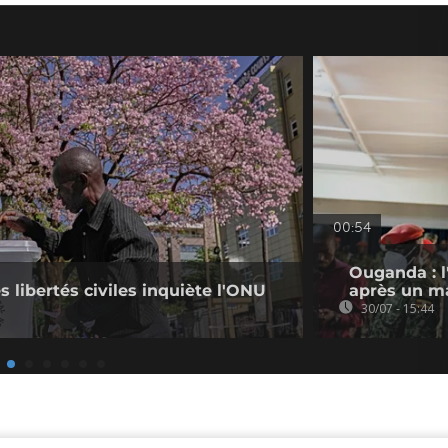
00:54
Ouganda : l
s libertés civiles inquiète l'ONU
après un ma
30/07 - 15:44