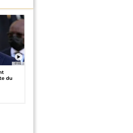
01:02
nt
ête du