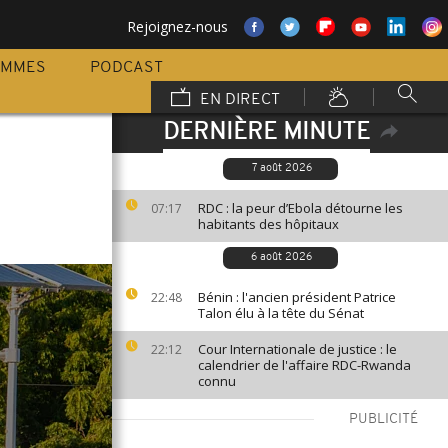
Rejoignez-nous
AMMES
PODCAST
EN DIRECT
DERNIÈRE MINUTE
7 août 2026
RDC : la peur d’Ebola détourne les
07:17
habitants des hôpitaux
6 août 2026
Bénin : l'ancien président Patrice
22:48
Talon élu à la tête du Sénat
Cour Internationale de justice : le
22:12
calendrier de l'affaire RDC-Rwanda
connu
PUBLICITÉ