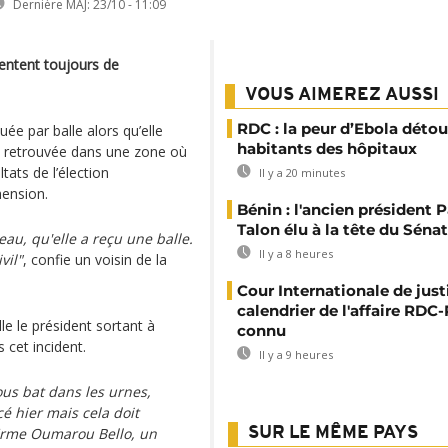
Dernière MAJ:
23/10 - 11:09
entent toujours de
VOUS AIMEREZ AUSSI
RDC : la peur d’Ebola détou
ée par balle alors qu’elle
habitants des hôpitaux
it retrouvée dans une zone où
tats de l’élection
Il y a 20 minutes
hension.
Bénin : l'ancien président P
Talon élu à la tête du Sénat
eau, qu'elle a reçu une balle.
Il y a 8 heures
vil"
, confie un voisin de la
Cour Internationale de justi
calendrier de l'affaire RD
le le président sortant à
connu
 cet incident.
Il y a 9 heures
ous bat dans les urnes,
é hier mais cela doit
affirme Oumarou Bello, un
SUR LE MÊME PAYS