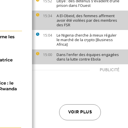
Libye : des détenus s'évadent d'une
15:52
prison dans l'Ouest
A El-Obeid, des femmes affirment
15:34
avoir été violées par des membres
des FSR
Le Nigeria cherche à mieux réguler
15:04
rne les
le marché de la crypto [Business
Africa]
Dans l'enfer des équipes engagées
15:00
dans la lutte contre Ebola
atrice
PUBLICITÉ
ce : le
C-Rwanda
VOIR PLUS