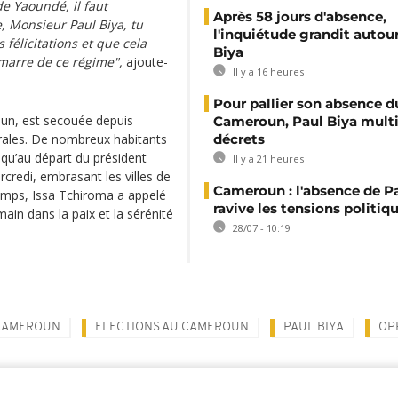
de Yaoundé, il faut
Après 58 jours d'absence,
, Monsieur Paul Biya, tu
l'inquiétude grandit autou
félicitations et que cela
Biya
marre de ce régime",
ajoute-
Il y a 16 heures
Pour pallier son absence d
oun, est secouée depuis
Cameroun, Paul Biya multip
orales. De nombreux habitants
décrets
qu’au départ du président
Il y a 21 heures
rcredi, embrasant les villes de
Cameroun : l'absence de P
mps, Issa Tchiroma a appelé
ravive les tensions politiq
main dans la paix et la sérénité
28/07 - 10:19
 CAMEROUN
ELECTIONS AU CAMEROUN
PAUL BIYA
OP