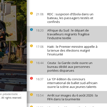
RDC : suspicion d'Ebola dans un
21:08
bateau, les passagers testés et
confinés
Afrique du Sud : le départ de
18:20
travailleurs migrants fragilise
l'industrie textile
Haïti : le Premier ministre appelle à
17:08
la tenue des élections malgré
l'insécurité
Ceuta : la Garde civile ouvre un
16:44
bureau dédié aux personnes
portées disparues
La 13ᵉ édition du concours
16:37
international de ballet sud-africain
ouvre la scène aux jeunes talents
n présidentielle.
-
Arrêt sur images du 6 août 2026 : la
15:54
 All rights reserved.
FIFA dans la tourmente