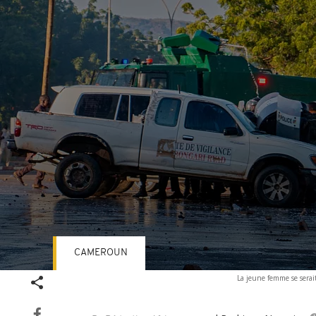
CAMEROUN
Volume
La jeune femme se serait
90%