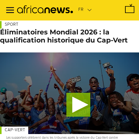
Passer
au
contenu
principal
SPORT
Éliminatoires Mondial 2026 : la
qualification historique du Cap-Vert
CAP-VERT
Les supporters célèbrent dans les tribunes après la victoire du Cap-Vert contre