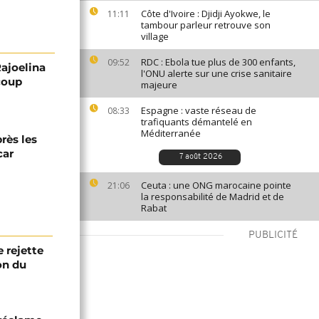
Côte d'Ivoire : Djidji Ayokwe, le
11:11
tambour parleur retrouve son
village
RDC : Ebola tue plus de 300 enfants,
09:52
Rajoelina
l'ONU alerte sur une crise sanitaire
coup
majeure
Espagne : vaste réseau de
08:33
trafiquants démantelé en
Méditerranée
rès les
car
7 août 2026
Ceuta : une ONG marocaine pointe
21:06
la responsabilité de Madrid et de
Rabat
PUBLICITÉ
 rejette
on du