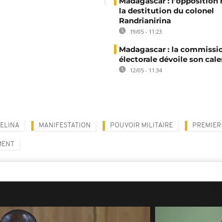
Madagascar : l’opposition
la destitution du colonel
Randrianirina
19/05 - 11:23
Madagascar : la commissi
électorale dévoile son cale
12/05 - 11:34
ELINA
MANIFESTATION
POUVOIR MILITAIRE
PREMIER
MENT