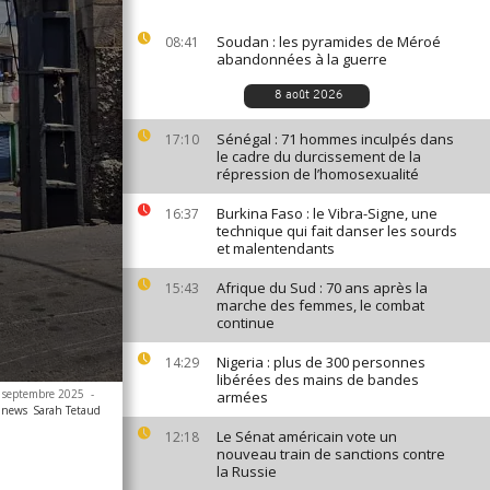
Soudan : les pyramides de Méroé
08:41
abandonnées à la guerre
8 août 2026
Sénégal : 71 hommes inculpés dans
17:10
le cadre du durcissement de la
répression de l’homosexualité
Burkina Faso : le Vibra-Signe, une
16:37
technique qui fait danser les sourds
et malentendants
Afrique du Sud : 70 ans après la
15:43
marche des femmes, le combat
continue
Nigeria : plus de 300 personnes
14:29
libérées des mains de bandes
 25 septembre 2025
-
armées
canews
Sarah Tetaud
Le Sénat américain vote un
12:18
nouveau train de sanctions contre
la Russie