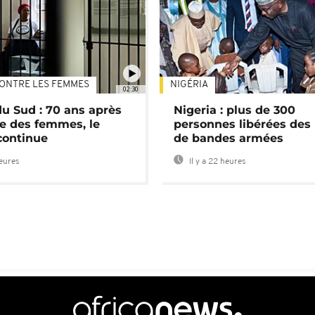
ONTRE LES FEMMES
NIGÉRIA
02:30
du Sud : 70 ans après
Nigeria : plus de 300
e des femmes, le
personnes libérées des
continue
de bandes armées
heures
Il y a 22 heures