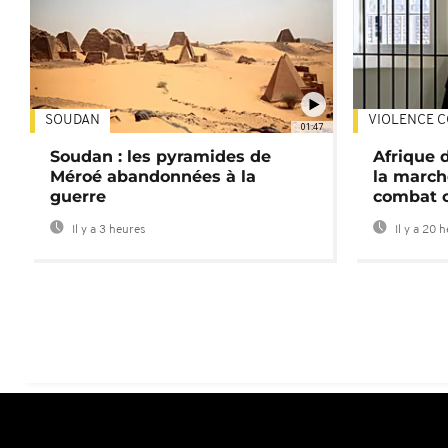
SOUDAN
VIOLENCE C
01:47
Soudan : les pyramides de
Afrique 
Méroé abandonnées à la
la march
guerre
combat 
Il y a 3 heures
Il y a 20 