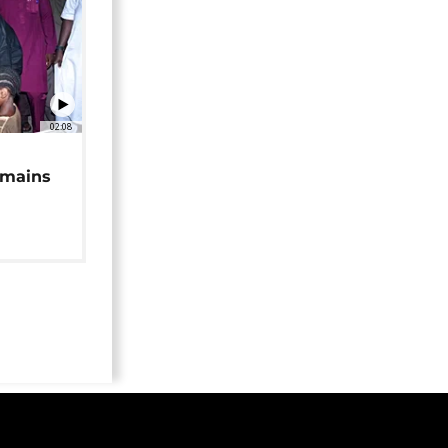
02:08
 mains