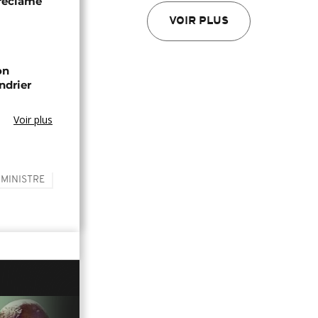
 réclame
VOIR PLUS
on
ndrier
Voir plus
 MINISTRE