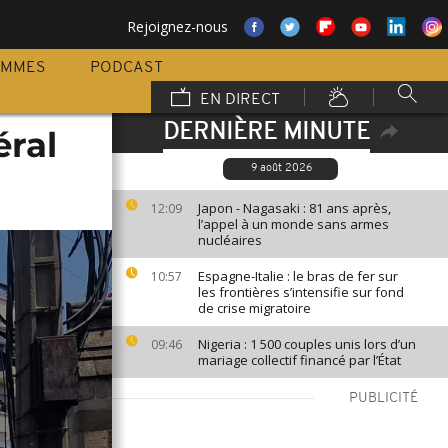
Rejoignez-nous
AMMES
PODCAST
EN DIRECT
DERNIÈRE MINUTE
ral
9 août 2026
Japon - Nagasaki : 81 ans après,
12:09
l’appel à un monde sans armes
nucléaires
Espagne-Italie : le bras de fer sur
10:57
les frontières s’intensifie sur fond
de crise migratoire
Nigeria : 1 500 couples unis lors d’un
09:46
mariage collectif financé par l’État
PUBLICITÉ