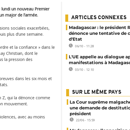
 lundi un nouveau Premier
 un major de l’armée.
ARTICLES CONNEXES
Madagascar : le président 
nsions sociales exacerbées,
dénonce une tentative de 
uis plus d’une semaine.
d'Etat
06/10 - 11:28
ordre et la confiance » dans le
y Christian, dont le
L'UE appelle au dialogue ap
s la pression des
manifestations à Madagas
03/10 - 12:10
preuves dans les six mois et
tats.
SUR LE MÊME PAYS
on Z, qui la dénonce comme
La Cour suprême malgache
 son mouvement.
une demande de destituti
président
iolences, avec au moins
22/06 - 15:59