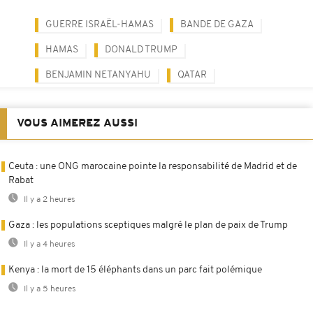
GUERRE ISRAËL-HAMAS
BANDE DE GAZA
HAMAS
DONALD TRUMP
BENJAMIN NETANYAHU
QATAR
VOUS AIMEREZ AUSSI
Ceuta : une ONG marocaine pointe la responsabilité de Madrid et de
Rabat
Il y a 2 heures
Gaza : les populations sceptiques malgré le plan de paix de Trump
Il y a 4 heures
Kenya : la mort de 15 éléphants dans un parc fait polémique
Il y a 5 heures