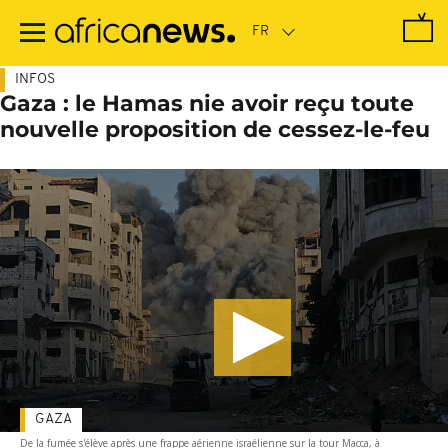
Passer
au
contenu
principal
INFOS
Gaza : le Hamas nie avoir reçu toute
nouvelle proposition de cessez-le-feu
GAZA
De la fumée s'élève après une frappe aérienne israélienne sur la tour Macca, à