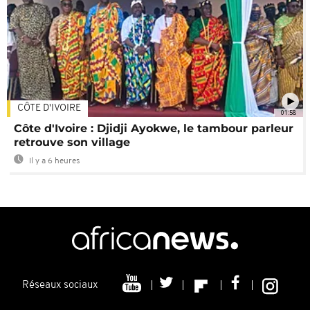
CÔTE D'IVOIRE
01:58
Côte d'Ivoire : Djidji Ayokwe, le tambour parleur
retrouve son village
Il y a 6 heures
Réseaux sociaux