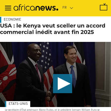
Passer
au
contenu
principal
ECONOMIE
USA : le Kenya veut sceller un accord
commercial inédit avant fin 2025
ETATS-UNIS
Le secrétaire d'État américain Marco Rubio, et le président kenyan William Ruto se