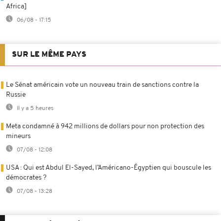
Africa]
06/08 - 17:15
SUR LE MÊME PAYS
Le Sénat américain vote un nouveau train de sanctions contre la
Russie
Il y a 5 heures
Meta condamné à 942 millions de dollars pour non protection des
mineurs
07/08 - 12:08
USA : Qui est Abdul El-Sayed, l’Américano-Égyptien qui bouscule les
démocrates ?
07/08 - 13:28