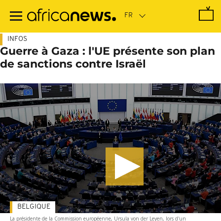
Passer
au
contenu
principal
INFOS
Guerre à Gaza : l'UE présente son plan
de sanctions contre Israël
BELGIQUE
La présidente de la Commission européenne, Ursula von der Leyen, lors d'un