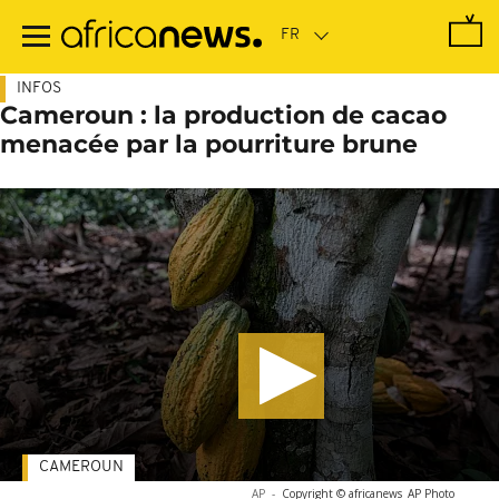
Passer
au
contenu
principal
INFOS
Cameroun : la production de cacao
menacée par la pourriture brune
CAMEROUN
AP
-
Copyright © africanews
AP Photo