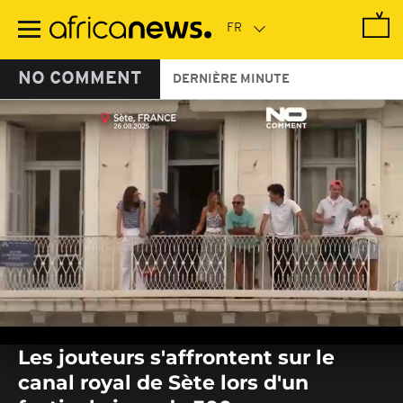
Passer
au
contenu
principal
NO COMMENT
DERNIÈRE MINUTE
0
seconds
Les jouteurs s'affrontent sur le
of
0
canal royal de Sète lors d'un
seconds