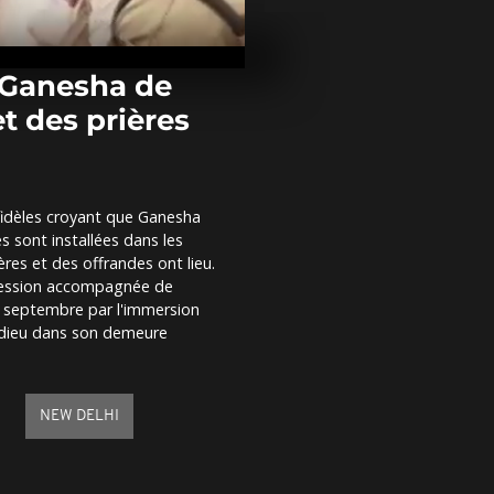
Des crues so
un glissemen
font des diza
morts...
 Ganesha de
t des prières
Des milliers 
personnes ma
Tel-Aviv pour
libération des.
s fidèles croyant que Ganesha
Ours, pieuvre,
s sont installées dans les
découvrez les
volants atyp
res et des offrandes ont lieu.
festival...
ocession accompagnée de
6 septembre par l'immersion
du dieu dans son demeure
NEW DELHI