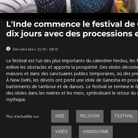
0
seconds
L'Inde commence le festival de
of
0
dix jours avec des processions e
seconds
Volume
0%
Dernière MAJ:
21/10 - 08:10
Le festival est l'un des plus importants du calendrier hindou, le
enlève les obstacles et apporte la prospérité. Des idoles décorée
maisons et dans des sanctuaires publics temporaires, où des priè
À New Delhi, les dévots ont porté une idole de Ganesha en pr
battements de tambour et de danses. Le festival se termine le 
des idoles dans les rivières et les mers, symbolisant le retour 
mythique.
INDE
RELIGION
FESTIVAL
Plus d'actualités sur
VIDÉO
HINDOUISME