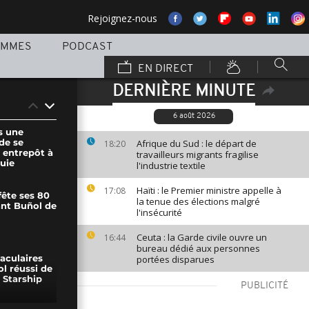
Rejoignez-nous
AMMES
PODCAST
EN DIRECT
DERNIÈRE MINUTE
6 août 2026
s une
de se
Afrique du Sud : le départ de
18:20
 entrepôt à
travailleurs migrants fragilise
uie
l'industrie textile
Haïti : le Premier ministre appelle à
17:08
fête ses 80
la tenue des élections malgré
ant Buñol de
l'insécurité
Ceuta : la Garde civile ouvre un
16:44
bureau dédié aux personnes
portées disparues
aculaires
l réussi de
 Starship
PUBLICITÉ