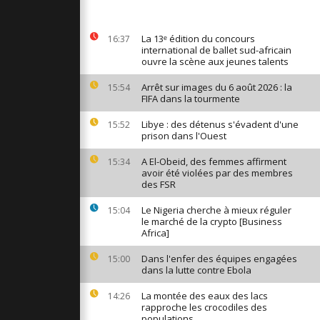
udaines et
t de terrain
ines de
La 13ᵉ édition du concours
16:37
international de ballet sud-africain
ouvre la scène aux jeunes talents
de
Arrêt sur images du 6 août 2026 : la
15:54
nifestent à
FIFA dans la tourmente
 la
..
Libye : des détenus s'évadent d'une
15:52
prison dans l'Ouest
 oiseau :
 cerfs-
A El-Obeid, des femmes affirment
15:34
iques du
avoir été violées par des membres
des FSR
Le Nigeria cherche à mieux réguler
15:04
le marché de la crypto [Business
Africa]
Dans l'enfer des équipes engagées
15:00
dans la lutte contre Ebola
La montée des eaux des lacs
14:26
rapproche les crocodiles des
populations