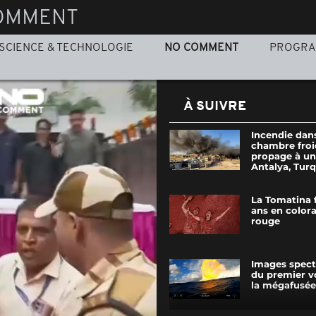
OMMENT
SCIENCE & TECHNOLOGIE
NO COMMENT
PROGR
À SUIVRE
Incendie dan
chambre froi
propage à un
Antalya, Turq
La Tomatina 
ans en color
rouge
Images spect
du premier vo
la mégafusée