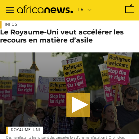
Passer
au
contenu
principal
INFOS
Le Royaume-Uni veut accélérer les
recours en matière d’asile
ROYAUME-UNI
Des manifestants brandissent des pancartes lors d'une manifestation à Orpington,