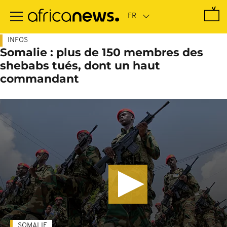
Passer
au
contenu
principal
INFOS
Somalie : plus de 150 membres des
shebabs tués, dont un haut
commandant
SOMALIE