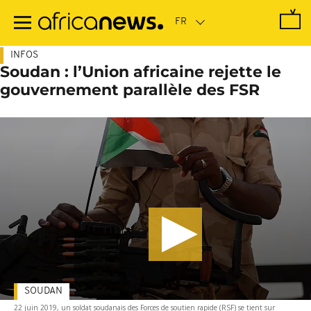
Passer
au
contenu
principal
INFOS
Soudan : l’Union africaine rejette le
gouvernement parallèle des FSR
SOUDAN
22 juin 2019, un soldat soudanais des Forces de soutien rapide (RSF) se tient sur