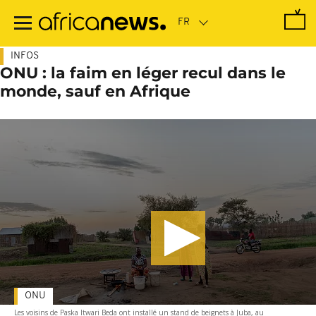
Passer
au
contenu
principal
INFOS
ONU : la faim en léger recul dans le
monde, sauf en Afrique
ONU
Les voisins de Paska Itwari Beda ont installé un stand de beignets à Juba, au