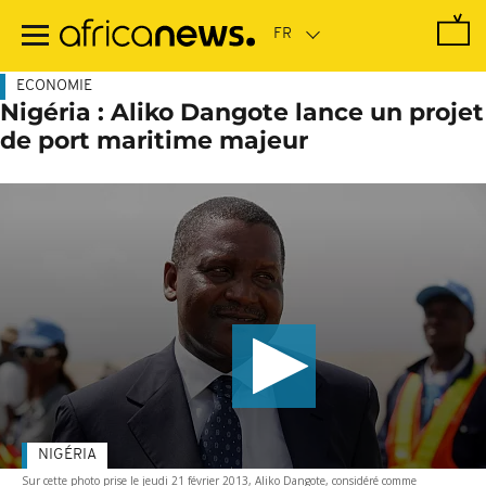
Passer
au
contenu
principal
ECONOMIE
Nigéria : Aliko Dangote lance un projet
de port maritime majeur
NIGÉRIA
Sur cette photo prise le jeudi 21 février 2013, Aliko Dangote, considéré comme