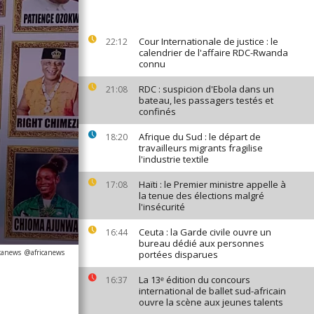
Cour Internationale de justice : le
22:12
calendrier de l'affaire RDC-Rwanda
connu
RDC : suspicion d'Ebola dans un
21:08
bateau, les passagers testés et
confinés
Afrique du Sud : le départ de
18:20
travailleurs migrants fragilise
l'industrie textile
Haïti : le Premier ministre appelle à
17:08
la tenue des élections malgré
l'insécurité
Ceuta : la Garde civile ouvre un
16:44
bureau dédié aux personnes
icanews
@africanews
portées disparues
La 13ᵉ édition du concours
16:37
international de ballet sud-africain
ouvre la scène aux jeunes talents