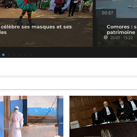
00:57
 célèbre ses masques et ses
Comores : s
les
patrimoine
25/07 - 15:22