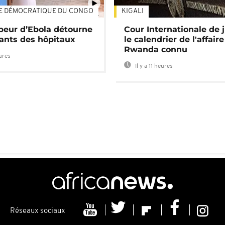
E DÉMOCRATIQUE DU CONGO
KIGALI
01:34
 peur d’Ebola détourne
Cour Internationale de j
tants des hôpitaux
le calendrier de l'affair
Rwanda connu
eures
Il y a 11 heures
Réseaux sociaux