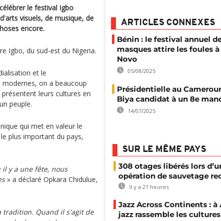
élébrer le festival Igbo
'arts visuels, de musique, de
ARTICLES CONNEXES
choses encore.
Bénin : le festival annuel d
masques attire les foules à
e Igbo, du sud-est du Nigeria.
Novo
05/08/2025
alisation et le
 modernes, on a beaucoup
Présidentielle au Cameroun
 présentent leurs cultures en
Biya candidat à un 8e man
'un peuple.
14/07/2025
unique qui met en valeur le
 le plus important du pays,
SUR LE MÊME PAYS
308 otages libérés lors d’u
il y a une fête, nous
opération de sauvetage re
es
» a déclaré Opkara Chidulue,
Il y a 21 heures
Jazz Across Continents : à 
 tradition. Quand il s'agit de
jazz rassemble les cultures