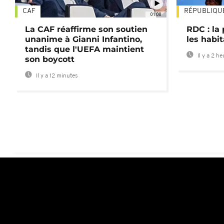
CAF
RÉPUBLIQU
01:00
La CAF réaffirme son soutien
RDC : la
unanime à Gianni Infantino,
les habi
tandis que l'UEFA maintient
Il y a 2 h
son boycott
Il y a 12 minutes