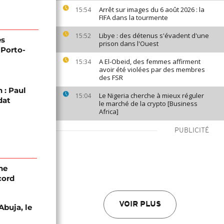
Arrêt sur images du 6 août 2026 : la
15:54
FIFA dans la tourmente
Libye : des détenus s'évadent d'une
15:52
es
prison dans l'Ouest
 Porto-
A El-Obeid, des femmes affirment
15:34
avoir été violées par des membres
des FSR
 : Paul
Le Nigeria cherche à mieux réguler
15:04
dat
le marché de la crypto [Business
Africa]
PUBLICITÉ
ne
cord
VOIR PLUS
Abuja, le