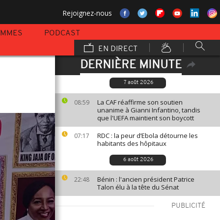
Rejoignez-nous
AMMES
PODCAST
EN DIRECT
DERNIÈRE MINUTE
7 août 2026
La CAF réaffirme son soutien
08:59
unanime à Gianni Infantino, tandis
que l'UEFA maintient son boycott
RDC : la peur d’Ebola détourne les
07:17
habitants des hôpitaux
6 août 2026
Bénin : l'ancien président Patrice
22:48
Talon élu à la tête du Sénat
PUBLICITÉ