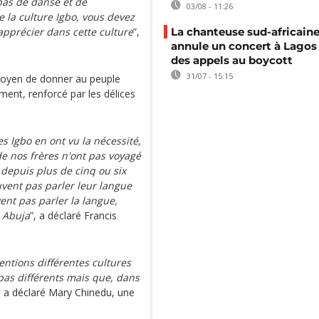
pas de danse et de
03/08 - 11:26
e la culture Igbo, vous devez
 apprécier dans cette culture
”,
La chanteuse sud-africaine
annule un concert à Lagos
des appels au boycott
31/07 - 15:15
n moyen de donner au peuple
iment, renforcé par les délices
s Igbo en ont vu la nécessité,
e nos frères n'ont pas voyagé
 depuis plus de cinq ou six
uvent pas parler leur langue
ent pas parler la langue,
à Abuja
”, a déclaré Francis
entions différentes cultures
as différents mais que, dans
, a déclaré Mary Chinedu, une