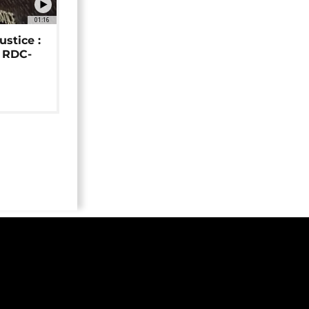
01:16
ustice :
e RDC-