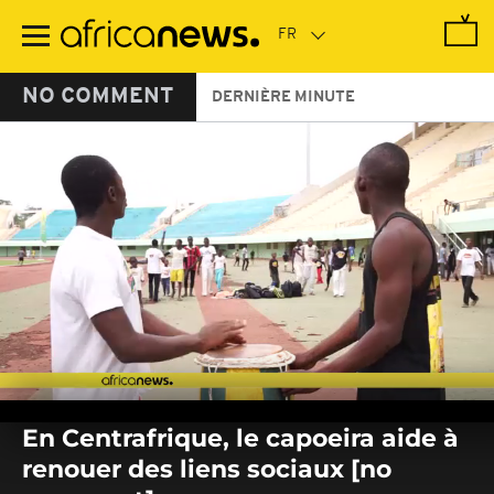
Passer
au
contenu
principal
NO COMMENT
DERNIÈRE MINUTE
0
seconds
En Centrafrique, le capoeira aide à
of
0
renouer des liens sociaux [no
seconds