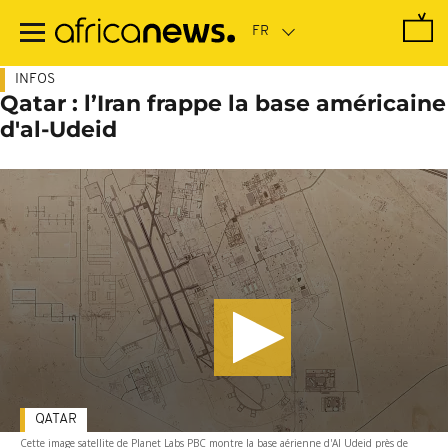
Passer
au
contenu
principal
INFOS
Qatar : l’Iran frappe la base américaine
d'al-Udeid
QATAR
Cette image satellite de Planet Labs PBC montre la base aérienne d'Al Udeid près de