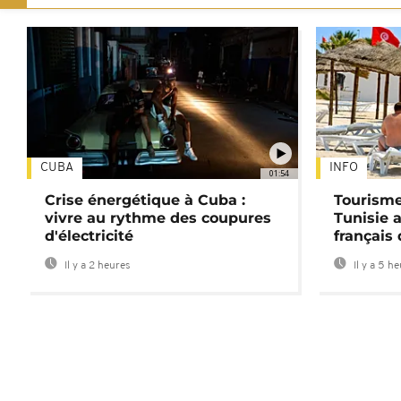
CUBA
INFO
01:54
Crise énergétique à Cuba :
Tourisme
vivre au rythme des coupures
Tunisie 
d'électricité
français
Il y a 2 heures
Il y a 5 h