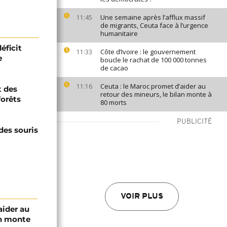
Une semaine après l’afflux massif
11:45
de migrants, Ceuta face à l’urgence
humanitaire
éficit
Côte d’Ivoire : le gouvernement
11:33
e
boucle le rachat de 100 000 tonnes
de cacao
Ceuta : le Maroc promet d’aider au
11:16
t des
retour des mineurs, le bilan monte à
forêts
80 morts
PUBLICITÉ
 des souris
VOIR PLUS
aider au
an monte