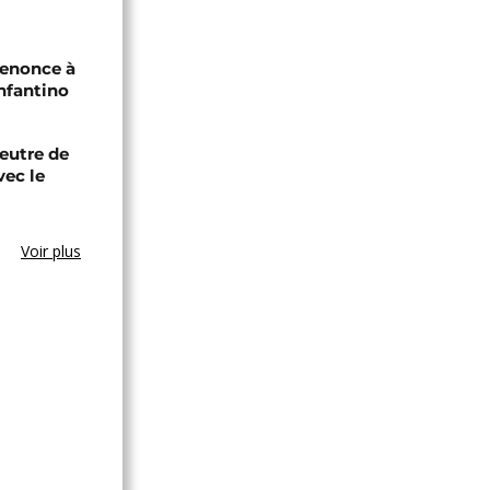
renonce à
Infantino
eutre de
vec le
Voir plus