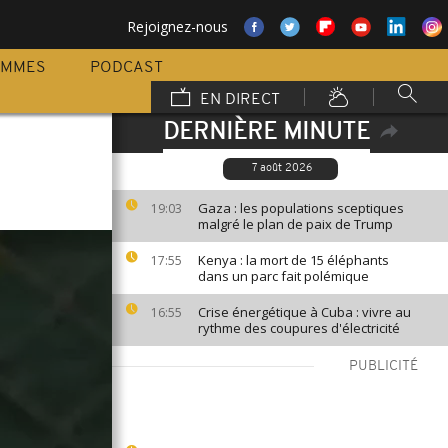
Rejoignez-nous
AMMES
PODCAST
EN DIRECT
DERNIÈRE MINUTE
7 août 2026
Gaza : les populations sceptiques
19:03
malgré le plan de paix de Trump
Kenya : la mort de 15 éléphants
17:55
dans un parc fait polémique
Crise énergétique à Cuba : vivre au
16:55
rythme des coupures d'électricité
PUBLICITÉ