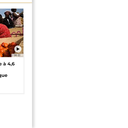
00:51
e à 4,6
que