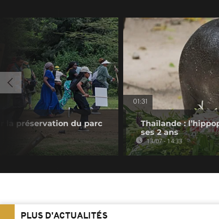
01:31
r la préservation du parc
Thaïlande : l’hip
ses 2 ans
13/07 - 14:33
PLUS D'ACTUALITÉS