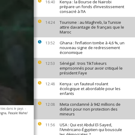
Kenya : la Bourse de Nairobi
16:40
prépare un fonds d’investissement
consacré à l’IA
Tourisme : au Maghreb, la Tunisie
14:24
attire davantage de français que le
Maroc
Ghana : l’inflation tombe à 4,6 %, un
13:52
nouveau signe de redressement
économique
Sénégal : trois TikTokeurs
12:53
emprisonnés pour avoir critiqué le
président Faye
Kenya : un fauteuil roulant
12:48
écologique et abordable pour les
enfants
Meta condamné à 942 millions de
12:08
ntes dans le pays
-
dollars pour non protection des
ngna, Pascale Mahe/
mineurs
USA : Qui est Abdul El-Sayed,
11:56
l’Américano-Égyptien qui bouscule
les démocrates ?