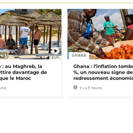
GHANA
01:01
 : au Maghreb, la
Ghana : l’inflation tomb
attire davantage de
%, un nouveau signe de
 que le Maroc
redressement économi
eures
Il y a 5 heures