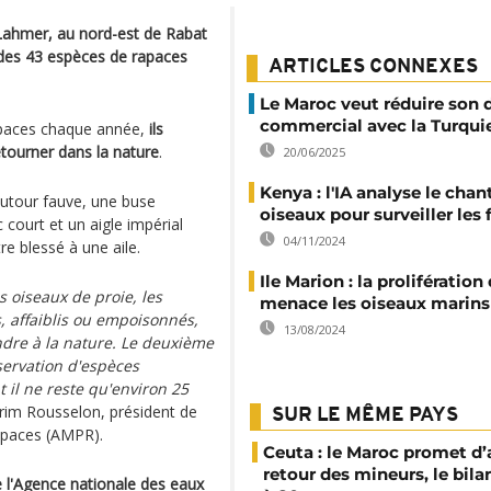
 Lahmer, au nord-est de Rabat
 des 43 espèces de rapaces
ARTICLES CONNEXES
Le Maroc veut réduire son d
commercial avec la Turqui
rapaces chaque année,
ils
etourner dans la nature
.
20/06/2025
Kenya : l'IA analyse le chan
autour fauve, une buse
oiseaux pour surveiller les 
 court et un aigle impérial
04/11/2024
re blessé à une aile.
Ile Marion : la prolifération
es oiseaux de proie, les
menace les oiseaux marins
s, affaiblis ou empoisonnés,
13/08/2024
ndre à la nature. Le deuxième
nservation d'espèces
il ne reste qu'environ 25
rim Rousselon, président de
SUR LE MÊME PAYS
rapaces (AMPR).
Ceuta : le Maroc promet d’
retour des mineurs, le bil
e l'Agence nationale des eaux