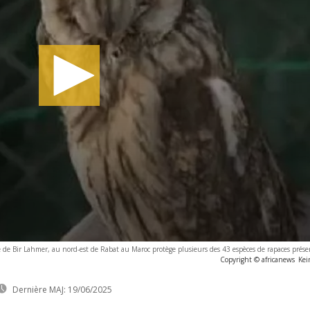
e de Bir Lahmer, au nord-est de Rabat au Maroc protège plusieurs des 43 espèces de rapaces prése
Copyright © africanews
Kei
Dernière MAJ:
19/06/2025