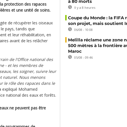
à 80 morts
 la protection des rapaces
Il y a 8 heures
ières et une unité de soins.
Coupe du Monde : la FIFA 
argée de récupérer les oiseaux
son projet, mais soutient 
le pays, tandis que
06/08 - 10:08
nt et leur réhabilitation, en
Melilla réclame une zone n
ires avant de les relâcher
500 mètres à la frontière a
Maroc
05/08 - 09:46
rain de l'Office national des
une - et les membres de
eaux, les soigner, suivre leur
tat naturel. Nous menons
r le rôle des rapaces dans le
 expliqué Mohamed
ce national des eaux et forêts.
seaux ne peuvent pas être
re de programmes de