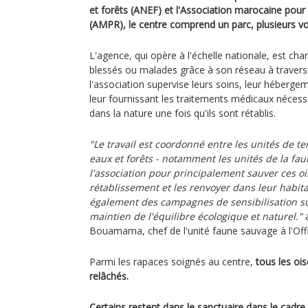
et forêts (ANEF) et l'Association marocaine pour
(AMPR), le centre comprend un parc, plusieurs vol
L'agence, qui opère à l'échelle nationale, est ch
blessés ou malades grâce à son réseau à travers 
l'association supervise leurs soins, leur hébergeme
leur fournissant les traitements médicaux nécessa
dans la nature une fois qu'ils sont rétablis.
"Le travail est coordonné entre les unités de ter
eaux et forêts - notamment les unités de la fa
l'association pour principalement sauver ces ois
rétablissement et les renvoyer dans leur habi
également des campagnes de sensibilisation su
maintien de l'équilibre écologique et naturel."
a
Bouamama, chef de l'unité faune sauvage à l'Offi
Parmi les rapaces soignés au centre,
tous les oi
relâchés.
Certains restent dans le sanctuaire dans le cad