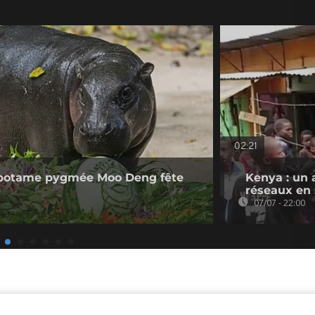
02:21
popotame pygmée Moo Deng fête
Kenya : un a
réseaux en
07/07 - 22:00