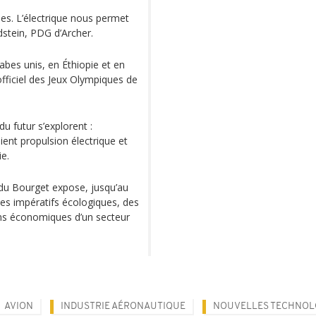
hes. L’électrique nous permet
stein, PDG d’Archer.
abes unis, en Éthiopie et en
officiel des Jeux Olympiques de
du futur s’explorent :
ent propulsion électrique et
ie.
 du Bourget expose, jusqu’au
 des impératifs écologiques, des
tions économiques d’un secteur
AVION
INDUSTRIE AÉRONAUTIQUE
NOUVELLES TECHNOL