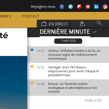
Rejoignez-nous
AMMES
PODCAST
EN DIRECT
DERNIÈRE MINUTE
té
7 août 2026
Ghana : l’inflation tombe à 4,6 %, un
13:52
nouveau signe de redressement
économique
Sénégal : trois TikTokeurs
12:53
emprisonnés pour avoir critiqué le
président Faye
Kenya : un fauteuil roulant
12:48
écologique et abordable pour les
enfants
PUBLICITÉ