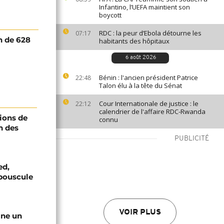
Infantino, l’UEFA maintient son
boycott
RDC : la peur d’Ebola détourne les
07:17
n de 628
habitants des hôpitaux
6 août 2026
Bénin : l'ancien président Patrice
22:48
Talon élu à la tête du Sénat
Cour Internationale de justice : le
22:12
calendrier de l'affaire RDC-Rwanda
ions de
connu
n des
PUBLICITÉ
ed,
bouscule
VOIR PLUS
gne un