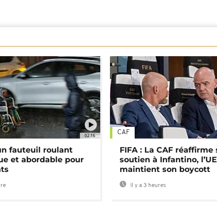
CAF
02:16
n fauteuil roulant
FIFA : La CAF réaffirme
ue et abordable pour
soutien à Infantino, l’U
nts
maintient son boycott
ure
Il y a 3 heures