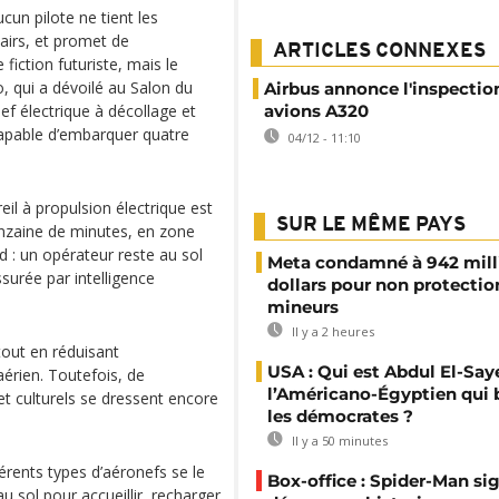
ucun pilote ne tient les
 airs, et promet de
ARTICLES CONNEXES
 fiction futuriste, mais le
, qui a dévoilé au Salon du
Airbus annonce l'inspectio
f électrique à décollage et
avions A320
capable d’embarquer quatre
04/12 - 11:10
il à propulsion électrique est
SUR LE MÊME PAYS
inzaine de minutes, en zone
rd : un opérateur reste au sol
Meta condamné à 942 mill
ssurée par intelligence
dollars pour non protectio
mineurs
Il y a 2 heures
 tout en réduisant
USA : Qui est Abdul El-Say
érien. Toutefois, de
l’Américano-Égyptien qui 
t culturels se dressent encore
les démocrates ?
Il y a 50 minutes
érents types d’aéronefs se le
Box-office : Spider-Man si
 sol pour accueillir, recharger