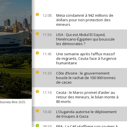
Meta condamné à 942 millions de
12:08
dollars pour non protection des
mineurs
USA : Qui est Abdul El-Sayed,
11:56
l’Américano-Égyptien qui bouscule
les démocrates ?
Une semaine après l’afflux massif
11:45
de migrants, Ceuta face à l’urgence
humanitaire
Côte d’Ivoire : le gouvernement
11:33
boucle le rachat de 100 000 tonnes
de cacao
Ceuta : le Maroc promet d’aider au
11:16
retour des mineurs, le bilan monte à
80 morts
Business Wire 2025.
L’Ouganda autorise le déploiement
10:43
de troupes à Gaza
FIFA : La CAF réaffirme son soutien à
08:59