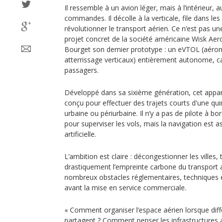
Il ressemble à un avion léger, mais à l’intérieur, a
commandes. Il décolle à la verticale, file dans les
révolutionner le transport aérien. Ce n’est pas une
projet concret de la société américaine Wisk Aero
Bourget son dernier prototype : un eVTOL (aérone
atterrissage verticaux) entièrement autonome, 
passagers.
Développé dans sa sixième génération, cet appare
conçu pour effectuer des trajets courts d'une qu
urbaine ou périurbaine. Il n’y a pas de pilote à bo
pour superviser les vols, mais la navigation est a
artificielle.
L’ambition est claire : décongestionner les villes,
drastiquement l’empreinte carbone du transport a
nombreux obstacles réglementaires, techniques e
avant la mise en service commerciale.
« Comment organiser l’espace aérien lorsque diff
partagent ? Comment penser les infrastructures au