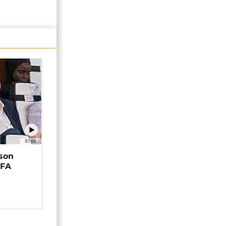
01:00
 son
EFA