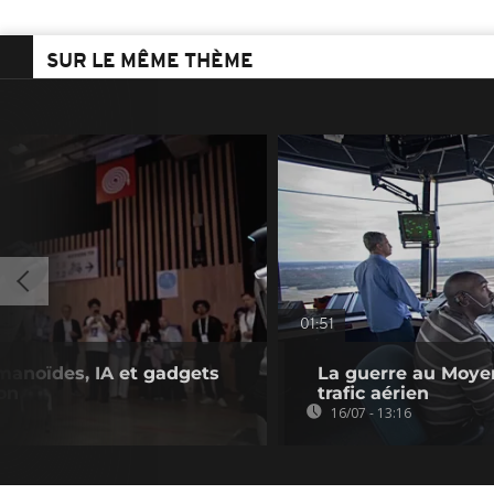
SUR LE MÊME THÈME
01:51
manoïdes, IA et gadgets
La guerre au Moye
on
trafic aérien
16/07 - 13:16