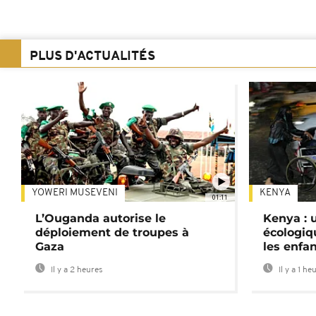
PLUS D'ACTUALITÉS
YOWERI MUSEVENI
KENYA
01:11
L’Ouganda autorise le
Kenya : u
déploiement de troupes à
écologiq
Gaza
les enfa
Il y a 2 heures
Il y a 1 he