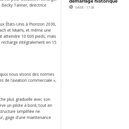
démarrage historique
e Becky Tanner, directrice
04/08 - 17:58
aux États-Unis à l’horizon 2030,
each et Miami, et même une
ut atteindre 10 000 pieds, mais
e recharge intégralement en 15
urquoi nous visons des normes
les de l’aviation commerciale »,
che plus graduelle avec son
ve un pilote à bord, tout en
tructure simplifiée ne
ur, gage d'une maintenance