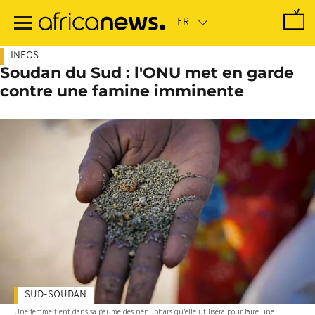
Passer
au
contenu
principal
INFOS
Soudan du Sud : l'ONU met en garde
contre une famine imminente
SUD-SOUDAN
Une femme tient dans sa paume des nénuphars qu'elle utilisera pour faire une