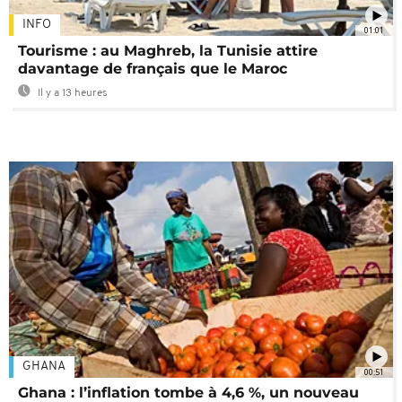
INFO
01:01
Tourisme : au Maghreb, la Tunisie attire
davantage de français que le Maroc
Il y a 13 heures
GHANA
00:51
Ghana : l’inflation tombe à 4,6 %, un nouveau