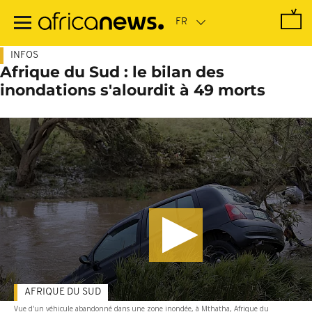
Passer
au
contenu
principal
INFOS
Afrique du Sud : le bilan des
inondations s'alourdit à 49 morts
AFRIQUE DU SUD
Vue d'un véhicule abandonné dans une zone inondée, à Mthatha, Afrique du