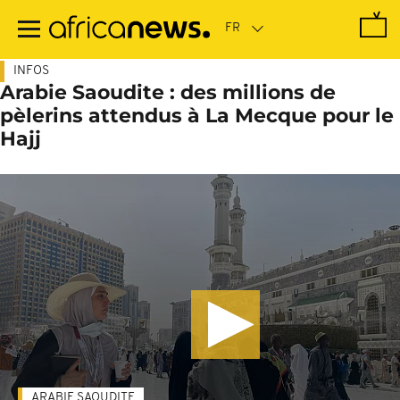
Passer
au
contenu
principal
INFOS
Arabie Saoudite : des millions de
pèlerins attendus à La Mecque pour le
Hajj
ARABIE SAOUDITE