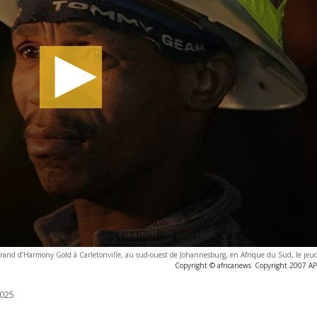
dsrand d’Harmony Gold à Carletonville, au sud-ouest de Johannesburg, en Afrique du Sud, le jeu
Copyright © africanews
Copyright 2007 AP. 
025