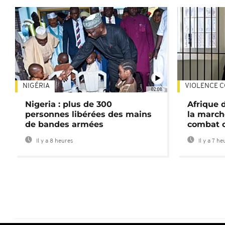
NIGÉRIA
VIOLENCE C
02:08
Nigeria : plus de 300
Afrique 
personnes libérées des mains
la march
de bandes armées
combat 
Il y a 8 heures
Il y a 7 he