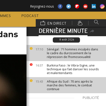
Rejoignez-nous
AMMES
PODCAST
EN DIRECT
DERNIÈRE MINUTE
 dans
8 août 2026
Sénégal : 71 hommes inculpés dans
17:10
le cadre du durcissement de la
répression de l’homosexualité
Burkina Faso : le Vibra-Signe, une
16:37
technique qui fait danser les sourds
et malentendants
Afrique du Sud : 70 ans après la
15:43
marche des femmes, le combat
continue
PUBLICITÉ