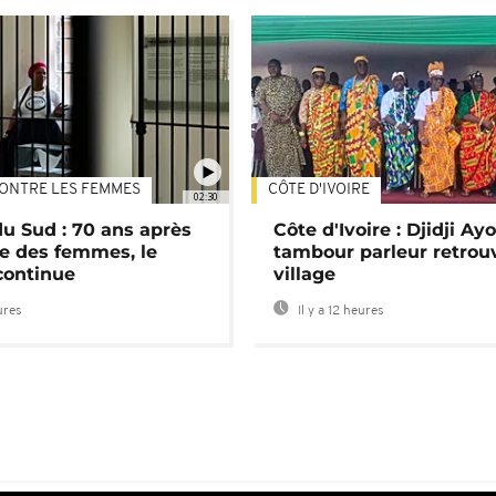
ONTRE LES FEMMES
CÔTE D'IVOIRE
02:30
du Sud : 70 ans après
Côte d'Ivoire : Djidji Ay
e des femmes, le
tambour parleur retrou
continue
village
ures
Il y a 12 heures