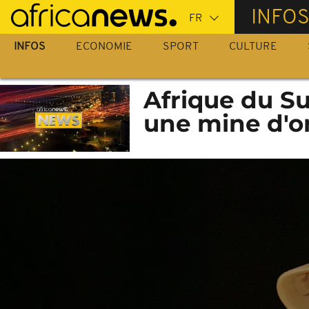
Passer
INFO
au
contenu
INFOS
ECONOMIE
SPORT
CULTURE
principal
Afrique du S
une mine d'o