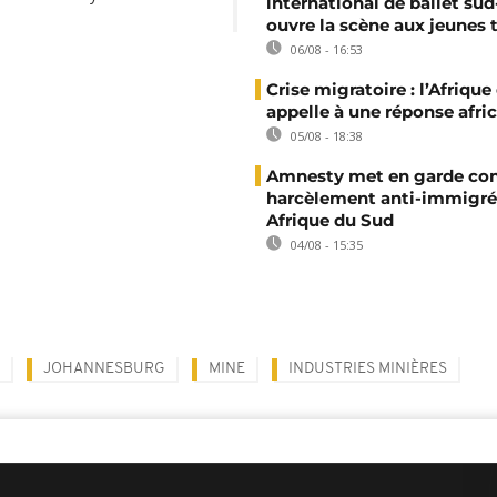
international de ballet sud
ouvre la scène aux jeunes 
06/08 - 16:53
Crise migratoire : l’Afriqu
appelle à une réponse afri
05/08 - 18:38
Amnesty met en garde con
harcèlement anti-immigré
Afrique du Sud
04/08 - 15:35
JOHANNESBURG
MINE
INDUSTRIES MINIÈRES