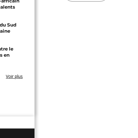
-africain
talents
e du Sud
caine
tre le
s en
Voir plus