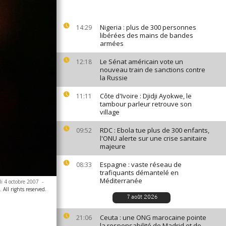
Nigeria : plus de 300 personnes
14:29
libérées des mains de bandes
armées
Le Sénat américain vote un
12:18
nouveau train de sanctions contre
la Russie
Côte d'Ivoire : Djidji Ayokwe, le
11:11
tambour parleur retrouve son
village
RDC : Ebola tue plus de 300 enfants,
09:52
l'ONU alerte sur une crise sanitaire
majeure
Espagne : vaste réseau de
08:33
trafiquants démantelé en
Méditerranée
di 4 octobre 2007
-
All rights reserved.
7 août 2026
Ceuta : une ONG marocaine pointe
21:06
la responsabilité de Madrid et de