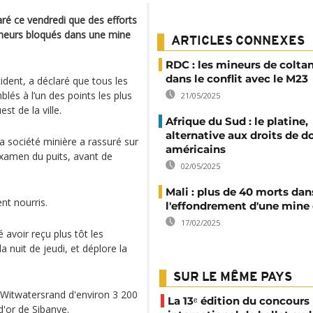
aré ce vendredi que des efforts
ineurs bloqués dans une mine
ARTICLES CONNEXES
RDC : les mineurs de colta
dans le conflit avec le M23
cident, a déclaré que tous les
blés à l’un des points les plus
21/05/2025
st de la ville.
Afrique du Sud : le platine,
alternative aux droits de 
 la société minière a rassuré sur
américains
examen du puits, avant de
02/05/2025
Mali : plus de 40 morts dan
ent nourris.
l'effondrement d'une mine 
17/02/2025
avoir reçu plus tôt les
la nuit de jeudi, et déplore la
SUR LE MÊME PAYS
e Witwatersrand d'environ 3 200
La 13ᵉ édition du concours
d'or de Sibanye.