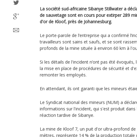
La société sud-africaine Sibanye Stillwater a décl
de sauvetage sont en cours pour extirper 289 m
d'or de Kloof, près de Johannesburg.
Le porte-parole de l’entreprise qui a confirmé l’in
travailleurs sont sains et saufs, et se sont rassem
profonds de la mine située à environ 60 km à l'oue
Si les détails de l'incident n’ont pas été évoqués,
la mise en place de procédures de sécurité et d'
remonter les employés.
En attendant, ils ont garanti que les mineurs étai
Le Syndicat national des mineurs (NUM) a déclaré 
informations sur l'incident, qui s'est produit dans 
réaction tardive de Sibanye.
La mine de Kloof 7, un puit d'or ultra-profond d
mètres, représente 14 % de la production totale 