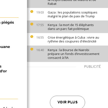
Rabat
Gaza : les populations sceptiques
19:03
malgré le plan de paix de Trump
n piégés
Kenya : la mort de 15 éléphants
17:55
dans un parc fait polémique
Crise énergétique à Cuba : vivre au
16:55
rythme des coupures d'électricité
douane
Kenya : la Bourse de Nairobi
16:40
prépare un fonds d’investissement
consacré à l’IA
s
PUBLICITÉ
d'or
VOIR PLUS