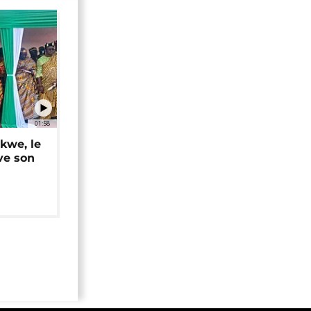
01:58
okwe, le
ve son