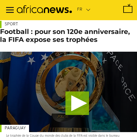
Passer
au
contenu
principal
SPORT
Football : pour son 120e anniversaire,
la FIFA expose ses trophées
PARAGUAY
Le trophée de la Coupe du monde des clubs de la FIFA est visible dans le bureau