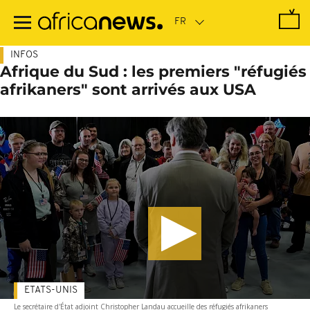
Passer
au
contenu
principal
INFOS
Afrique du Sud : les premiers "réfugiés
afrikaners" sont arrivés aux USA
ETATS-UNIS
Le secrétaire d'État adjoint Christopher Landau accueille des réfugiés afrikaners