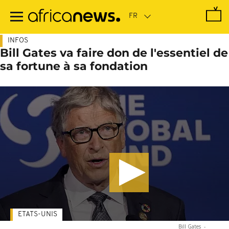
Passer
au
contenu
principal
INFOS
Bill Gates va faire don de l'essentiel de
sa fortune à sa fondation
ETATS-UNIS
Bill Gates
-