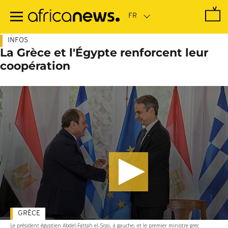
Passer
au
contenu
principal
INFOS
La Grèce et l'Égypte renforcent leur
coopération
GRÈCE
Le président égyptien Abdel-Fattah el-Sissi, à gauche, et le premier ministre grec