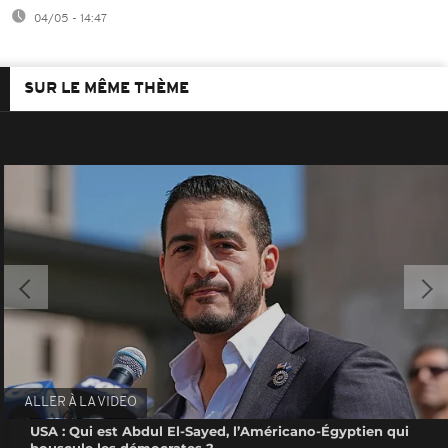
04/05 - 14:47
SUR LE MÊME THÈME
ALLER À LA VIDEO
USA : Qui est Abdul El-Sayed, l’Américano-Égyptien qui
bouscule les démocrates ?