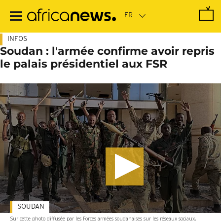
Passer
au
contenu
principal
INFOS
Soudan : l'armée confirme avoir repris
le palais présidentiel aux FSR
SOUDAN
Sur cette photo diffusée par les Forces armées soudanaises sur les réseaux sociaux,