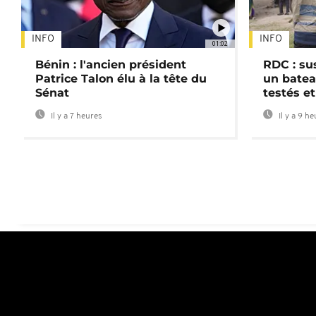
INFO
INFO
01:02
Bénin : l'ancien président
RDC : su
Patrice Talon élu à la tête du
un batea
Sénat
testés et
Il y a 7 heures
Il y a 9 h