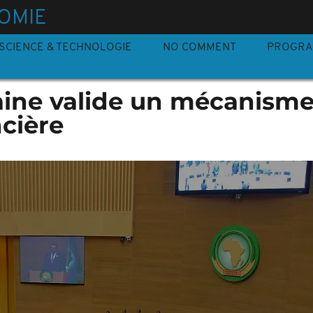
OMIE
SCIENCE & TECHNOLOGIE
NO COMMENT
PROGR
caine valide un mécanism
ncière