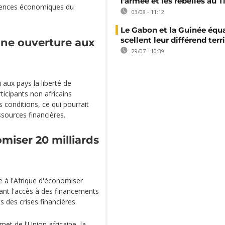
l'armée et les rebelles au T
quences économiques du
03/08 - 11:12
Le Gabon et la Guinée équa
scellent leur différend terri
une ouverture aux
29/07 - 10:39
 aux pays la liberté de
rticipants non africains
 conditions, ce qui pourrait
ssources financières.
miser 20 milliards
e à l'Afrique d'économiser
litant l'accès à des financements
s des crises financières.
et de l'Union africaine, la