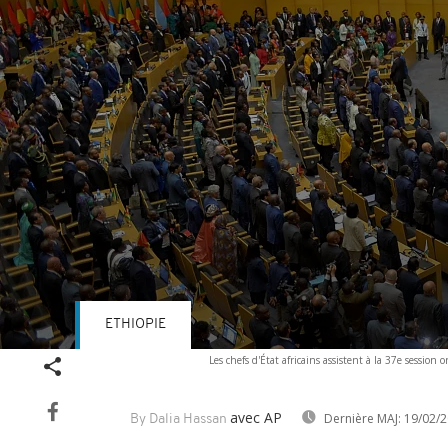
ETHIOPIE
Volume
Les chefs d'État africains assistent à la 37e session
90%
avec AP
Dernière MAJ:
19/02/2
By Dalia Hassan