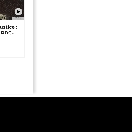
01:16
ustice :
e RDC-