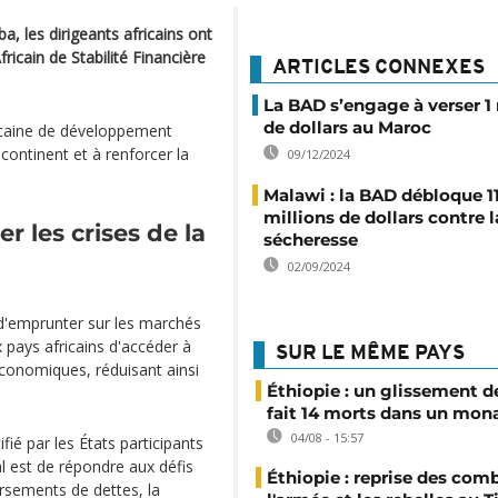
, les dirigeants africains ont
ricain de Stabilité Financière
ARTICLES CONNEXES
La BAD s’engage à verser 1 
de dollars au Maroc
ricaine de développement
 continent et à renforcer la
09/12/2024
Malawi : la BAD débloque 11
millions de dollars contre l
er les crises de la
sécheresse
02/09/2024
 d'emprunter sur les marchés
 pays africains d'accéder à
SUR LE MÊME PAYS
économiques, réduisant ainsi
Éthiopie : un glissement de
fait 14 morts dans un mon
04/08 - 15:57
fié par les États participants
al est de répondre aux défis
Éthiopie : reprise des com
rsements de dettes, la