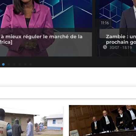
11:16
 à mieux réguler le marché de la
Zambie : un
rica]
prochain go
30/07 - 18:19