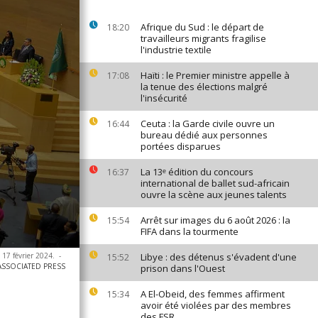
Afrique du Sud : le départ de
18:20
travailleurs migrants fragilise
l'industrie textile
Haïti : le Premier ministre appelle à
17:08
la tenue des élections malgré
l'insécurité
Ceuta : la Garde civile ouvre un
16:44
bureau dédié aux personnes
portées disparues
La 13ᵉ édition du concours
16:37
international de ballet sud-africain
ouvre la scène aux jeunes talents
Arrêt sur images du 6 août 2026 : la
15:54
FIFA dans la tourmente
e 17 février 2024.
-
Libye : des détenus s'évadent d'une
15:52
ASSOCIATED PRESS
prison dans l'Ouest
A El-Obeid, des femmes affirment
15:34
avoir été violées par des membres
des FSR