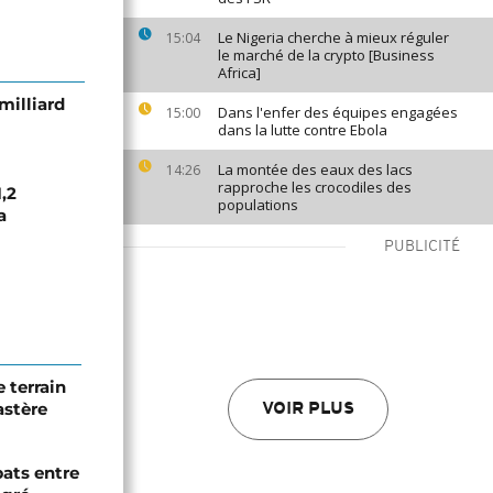
Le Nigeria cherche à mieux réguler
15:04
le marché de la crypto [Business
Africa]
milliard
Dans l'enfer des équipes engagées
15:00
dans la lutte contre Ebola
La montée des eaux des lacs
14:26
rapproche les crocodiles des
,2
populations
a
PUBLICITÉ
 terrain
astère
VOIR PLUS
bats entre