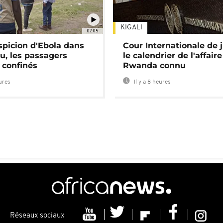
KIGALI
02:05
spicion d'Ebola dans
Cour Internationale de j
u, les passagers
le calendrier de l'affair
 confinés
Rwanda connu
eures
Il y a 8 heures
Réseaux sociaux